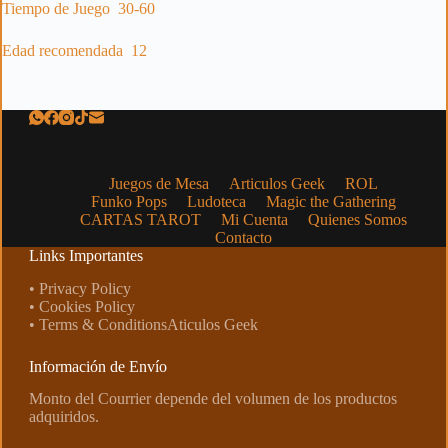
Tiempo de Juego 30-60
Edad recomendada 12
Juegos de Mesa
Articulos Geek
ROL
Funko Pops
Ludoteca
Magic the Gathering
CARTAS TAROT
Mi Cuenta
Quienes Somos
Contacto
Links Importantes
• Privacy Policy
• Cookies Policy
• Terms & ConditionsAticulos Geek
Información de Envío
Monto del Courrier depende del volumen de los productos
adquiridos.