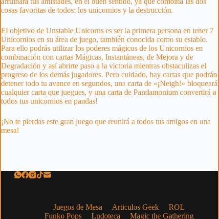
arruinará tus amistades, en el buen sentido, ya que combina las dos
cosas favoritas de todos: los unicornios y la destrucción.
El objetivo de Unstable Unicorns es ser la primera persona en tener 7
Unicornios en su área de juego, también conocida como su establo.
Para ello podrás utilizar los poderes mágicos de los Unicornios en
combinación con cartas Mágicas, Instantáneas, de Mejora y de
Degradación y así abrirte paso a la victoria mientras obstaculizas el
progreso de los demás jugadores. Pero cuidado, hay cartas que podrán
detener todo tu avance en segundos, una carta de «¡Neigh!» bloqueará
cualquier carta que juegues, y una carta de Pandamonium convertirá a
todos tus unicornios en pandas!
¡No te pierdas este gran juego que reunirá a todos tus amigos en una
mesa!
Juegos de Mesa
Articulos Geek
ROL
Funko Pops
Ludoteca
Magic the Gathering