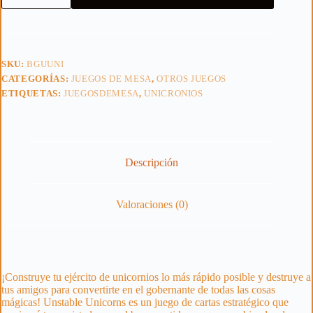
cantidad
SKU:
BGUUNI
CATEGORÍAS:
JUEGOS DE MESA
,
OTROS JUEGOS
ETIQUETAS:
JUEGOSDEMESA
,
UNICRONIOS
Descripción
Valoraciones (0)
¡Construye tu ejército de unicornios lo más rápido posible y destruye a
tus amigos para convertirte en el gobernante de todas las cosas
mágicas! Unstable Unicorns es un juego de cartas estratégico que