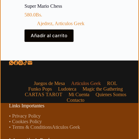
Super Mario Chess
580.0
Bs.
Ajedrez
,
Articulos Geek
Añadir al carrito
Juegos de Mesa
Articulos Geek
ROL
Funko Pops
Ludoteca
Magic the Gathering
CARTAS TAROT
Mi Cuenta
Quienes Somos
Contacto
Links Importantes
• Privacy Policy
• Cookies Policy
• Terms & ConditionsAticulos Geek