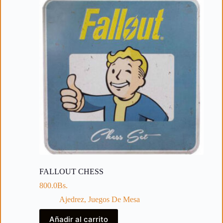
FALLOUT CHESS
800.0
Bs.
Ajedrez
,
Juegos De Mesa
Añadir al carrito