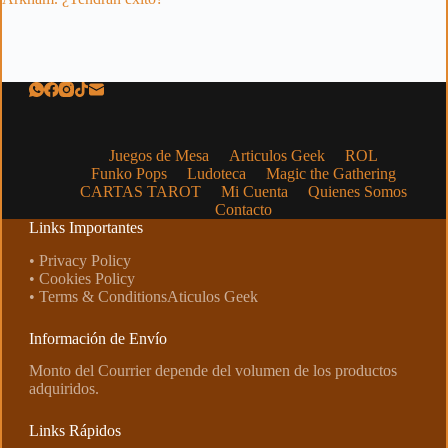
Juegos de Mesa
Articulos Geek
ROL
Funko Pops
Ludoteca
Magic the Gathering
CARTAS TAROT
Mi Cuenta
Quienes Somos
Contacto
Links Importantes
• Privacy Policy
• Cookies Policy
• Terms & ConditionsAticulos Geek
Información de Envío
Monto del Courrier depende del volumen de los productos
adquiridos.
Links Rápidos