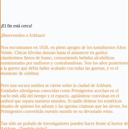
¡El fin está cerca!
¡Bienvenidos a Arkham!
Nos encontramos en 1926, en pleno apogeo de los tumultuosos Años
Veinte. Chicas frívolas danzan hasta el amanecer en garitos
clandestinos llenos de humo, consumiendo bebidas alcohólicas
suministradas por mafiosos y contrabandistas. Son los años posteriores
a la guerra que debía haber acabado con todas las guerras, y es el
momento de celebrar.
Pero una oscura sombra se cierne sobre la ciudad de Arkham.
Entidades alienígenas conocidas como Primigenios acechan en el
vacío más allá del tiempo y el espacio, agitándose convulsas en el
umbral que separa nuestros mundos. Si nadie detiene los esotéricos
rituales de quienes los adoran y las ignotas criaturas que les sirven, los
Primigenios convertirán nuestro mundo en su devastado reino.
Tan sólo un puñado de investigadores pueden hacer frente al horror de
Arkham. ¿Tendrán éxito?