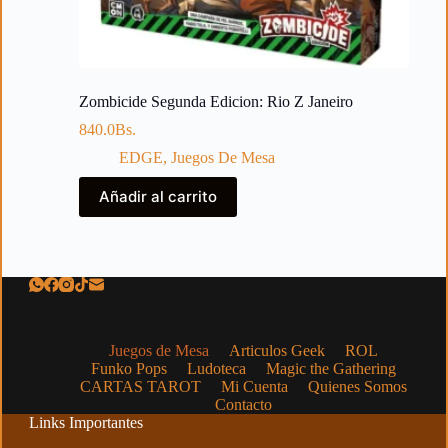
Zombicide Segunda Edicion: Rio Z Janeiro
840.0
Bs.
EDGE
,
Juegos De Mesa
Añadir al carrito
Juegos de Mesa
Articulos Geek
ROL
Funko Pops
Ludoteca
Magic the Gathering
CARTAS TAROT
Mi Cuenta
Quienes Somos
Contacto
Links Importantes