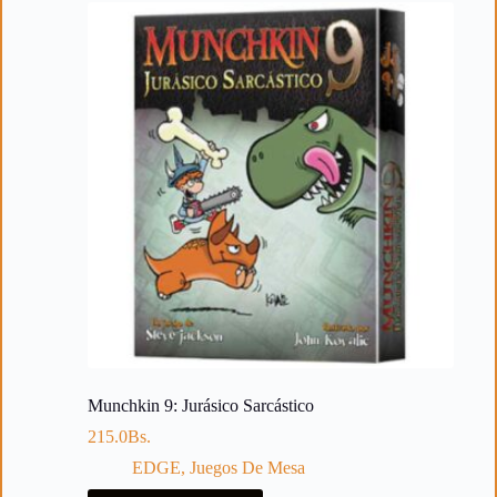
Munchkin 9: Jurásico Sarcástico
215.0
Bs.
EDGE
,
Juegos De Mesa