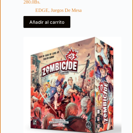
280.0
Bs.
EDGE
,
Juegos De Mesa
Añadir al carrito