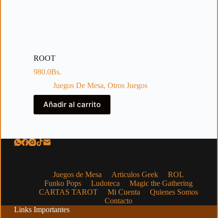
ROOT
980.0
Bs.
Juegos De Mesa
,
Otros Juegos
Añadir al carrito
Juegos de Mesa
Articulos Geek
ROL
Funko Pops
Ludoteca
Magic the Gathering
CARTAS TAROT
Mi Cuenta
Quienes Somos
Contacto
Links Importantes