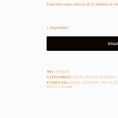
Estas dos razas clásicas de la fantasía se
1 disponibles
Añadi
SKU:
MCHH8
CATEGORÍAS:
EDGE
,
JUEGOS DE MESA
ETIQUETAS:
EDGE
,
JUEGODECARTAS
,
J
STEVJACKSON