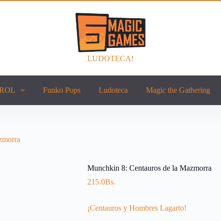
LUDOTECA!
ROL
Funko Pops
Ludoteca
Magic the Gathering
zmorra
Munchkin 8: Centauros de la Mazmorra
215.0
Bs.
¡Centauros y Hombres Lagarto!