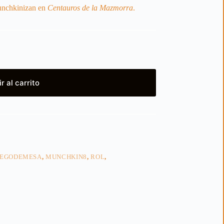
 munchkinizan en
Centauros de la Mazmorra
.
r al carrito
UEGODEMESA
,
MUNCHKIN8
,
ROL
,