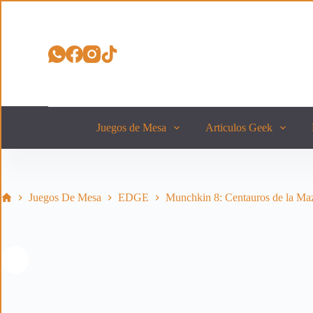
S
a
l
t
a
r
a
l
c
o
Juegos de Mesa
Articulos Geek
n
t
e
n
i
Inicio
Juegos De Mesa
EDGE
Munchkin 8: Centauros de la Ma
d
o