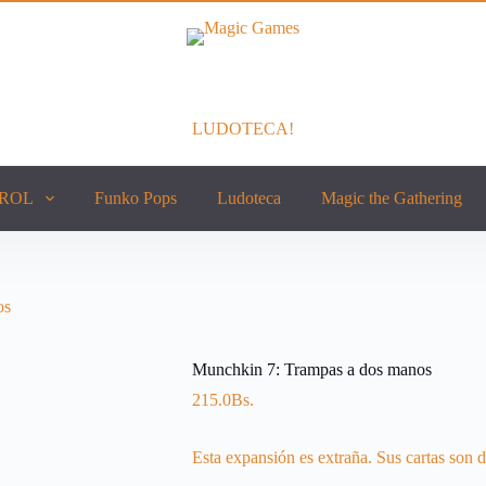
LUDOTECA!
ROL
Funko Pops
Ludoteca
Magic the Gathering
os
Munchkin 7: Trampas a dos manos
215.0
Bs.
Esta expansión es extraña. Sus cartas son