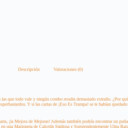
Descripción
Valoraciones (0)
 en las que todo vale y ningún combo resulta demasiado extraño. ¿Por 
Superbastardos. Y si las cartas de ¡Eso Es Trampa! se te habían qued
arta, ¡la Mejora de Mejoras! Además también podrás encontrar un puñad
ta en una Marioneta de Calcetín Sigilosa y Sorprendentemente Ultra Ra