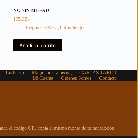
NO SIN MI GATO
195.0
Bs.
Juegos De Mesa
,
Otros Juegos
Añadir al carrito
Ludoteca
Magic the Gathering
CARTAS TAROT
Mi Cuenta
Quienes Somos
Contacto
canea el codigo QR, copia el mismo monto de tu transacción