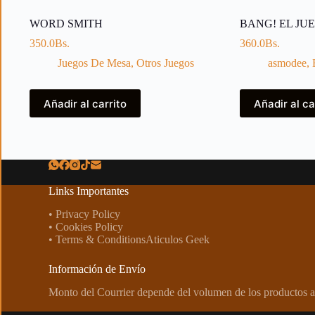
WORD SMITH
BANG! EL JU
350.0
Bs.
360.0
Bs.
Juegos De Mesa
,
Otros Juegos
asmodee
,
Añadir al carrito
Añadir al ca
Links Importantes
• Privacy Policy
• Cookies Policy
• Terms & ConditionsAticulos Geek
Información de Envío
Monto del Courrier depende del volumen de los productos a