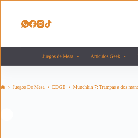
S
a
l
t
a
r
a
l
c
o
Juegos de Mesa
Articulos Geek
n
t
e
n
i
Inicio
Juegos De Mesa
EDGE
Munchkin 7: Trampas a dos man
d
o