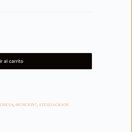
r al carrito
EMESA
,
MUNCKIN7
,
STEJEJACKSON