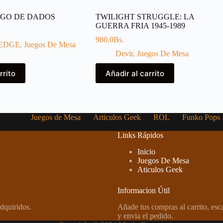
EGO DE DADOS
TWILIGHT STRUGGLE: LA
GUERRA FRIA 1945-1989
980.0
Bs.
EDGE
,
Juegos De Mesa
Devir
,
Juegos De Mesa
rrito
Añadir al carrito
Juegos de Mesa
Articulos Geek
ROL
Funko Pops
Links Rápidos
Inicio
Juegos De Mesa
Aticulos Geek
Informacion Útil
dquiridos.
Añade tus compras al carrito, es
y envia el pedido.