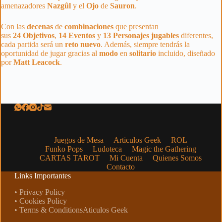
amenazadores
Nazgûl
y el
Ojo
de
Sauron
.
Con las
decenas
de
combinaciones
que presentan
sus
24
Objetivos
,
14
Eventos
y
13
Personajes
jugables
diferentes,
cada partida será un
reto
nuevo
. Además, siempre tendrás la
oportunidad de jugar gracias al
modo
en
solitario
incluido, diseñado
por
Matt
Leacock
.
Juegos de Mesa
Articulos Geek
ROL
Funko Pops
Ludoteca
Magic the Gathering
CARTAS TAROT
Mi Cuenta
Quienes Somos
Contacto
Links Importantes
• Privacy Policy
• Cookies Policy
• Terms & ConditionsAticulos Geek