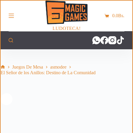
S
a
0.0
Bs.
l
Carro
t
de
a
LUDOTECA!
compra
r
a
l
c
o
n
t
Inicio
Juegos De Mesa
asmodee
e
El Señor de los Anillos: Destino de La Comunidad
n
i
d
o