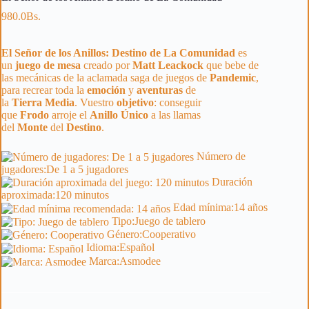
980.0
Bs.
El Señor de los Anillos: Destino de La Comunidad
es
un
juego de mesa
creado por
Matt
Leackock
que bebe de
las mecánicas de la aclamada saga de juegos de
Pandemic
,
para recrear toda la
emoción
y
aventuras
de
la
Tierra
Media
. Vuestro
objetivo
: conseguir
que
Frodo
arroje el
Anillo
Único
a las llamas
del
Monte
del
Destino
.
Número de
jugadores:
De 1 a 5 jugadores
Duración
aproximada:
120 minutos
Edad mínima:
14 años
Tipo:
Juego de tablero
Género:
Cooperativo
Idioma:
Español
Marca:
Asmodee