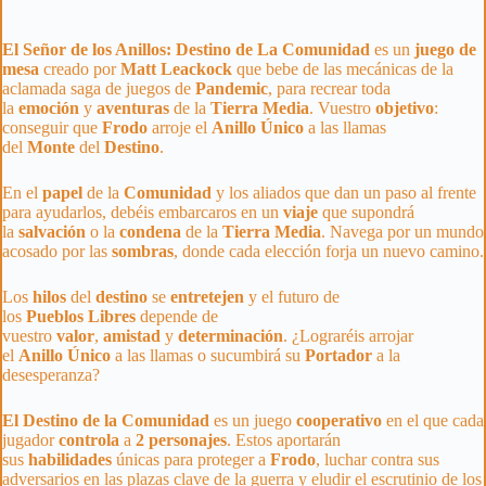
El Señor de los Anillos: Destino de La Comunidad
es un
juego de
mesa
creado por
Matt
Leackock
que bebe de las mecánicas de la
aclamada saga de juegos de
Pandemic
, para recrear toda
la
emoción
y
aventuras
de la
Tierra
Media
. Vuestro
objetivo
:
conseguir que
Frodo
arroje el
Anillo
Único
a las llamas
del
Monte
del
Destino
.
En el
papel
de la
Comunidad
y los aliados que dan un paso al frente
para ayudarlos, debéis embarcaros en un
viaje
que supondrá
la
salvación
o la
condena
de la
Tierra
Media
. Navega por un mundo
acosado por las
sombras
, donde cada elección forja un nuevo camino.
Los
hilos
del
destino
se
entretejen
y el futuro de
los
Pueblos
Libres
depende de
vuestro
valor
,
amistad
y
determinación
. ¿Lograréis arrojar
el
Anillo
Único
a las llamas o sucumbirá su
Portador
a la
desesperanza?
El Destino de la Comunidad
es un juego
cooperativo
en el que cada
jugador
controla
a
2
personajes
. Estos aportarán
sus
habilidades
únicas para proteger a
Frodo
, luchar contra sus
adversarios en las plazas clave de la guerra y eludir el escrutinio de los