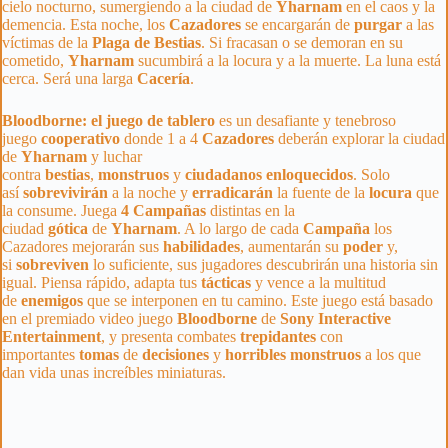
cielo nocturno, sumergiendo a la ciudad de
Yharnam
en el caos y la
demencia. Esta noche, los
Cazadores
se encargarán de
purgar
a las
víctimas de la
Plaga
de
Bestias
. Si fracasan o se demoran en su
cometido,
Yharnam
sucumbirá a la locura y a la muerte. La luna está
cerca. Será una larga
Cacería
.
Bloodborne: el juego de tablero
es un desafiante y tenebroso
juego
cooperativo
donde 1 a 4
Cazadores
deberán explorar la ciudad
de
Yharnam
y luchar
contra
bestias
,
monstruos
y
ciudadanos
enloquecidos
. Solo
así
sobrevivirán
a la noche y
erradicarán
la fuente de la
locura
que
la consume. Juega
4 Campañas
distintas en la
ciudad
gótica
de
Yharnam
. A lo largo de cada
Campaña
los
Cazadores mejorarán sus
habilidades
, aumentarán su
poder
y,
si
sobreviven
lo suficiente, sus jugadores descubrirán una historia sin
igual. Piensa rápido, adapta tus
tácticas
y vence a la multitud
de
enemigos
que se interponen en tu camino. Este juego está basado
en el premiado video juego
Bloodborne
de
Sony Interactive
Entertainment
, y presenta combates
trepidantes
con
importantes
tomas
de
decisiones
y
horribles
monstruos
a los que
dan vida unas increíbles miniaturas.