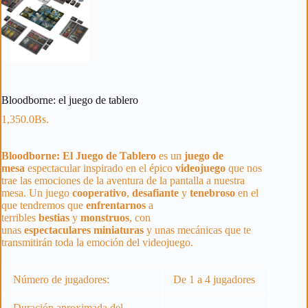
Bloodborne: el juego de tablero
1,350.0
Bs.
Bloodborne: El Juego de Tablero
es un
juego de
mesa
espectacular inspirado en el épico
videojuego
que nos
trae las emociones de la aventura de la pantalla a nuestra
mesa. Un juego
cooperativo
,
desafiante
y
tenebroso
en el
que tendremos que
enfrentarnos
a
terribles
bestias
y
monstruos
, con
unas
espectaculares
miniaturas
y unas mecánicas que te
transmitirán toda la emoción del videojuego.
Número de jugadores:
De 1 a 4 jugadores
Duración aproximada del