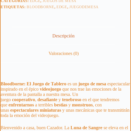
CATEGORÍAS:
EDGE
,
JUEGOS DE MESA
ETIQUETAS:
BLOODBORNE
,
EDGE
,
JUEGODEMESA
Descripción
Valoraciones (0)
Bloodborne: El Juego de Tablero
es un
juego de mesa
espectacular
inspirado en el épico
videojuego
que nos trae las emociones de la
aventura de la pantalla a nuestra mesa. Un
juego
cooperativo
,
desafiante
y
tenebroso
en el que tendremos
que
enfrentarnos
a terribles
bestias
y
monstruos
, con
unas
espectaculares
miniaturas
y unas mecánicas que te transmitirán
toda la emoción del videojuego.
Bienvenido a casa, buen Cazador. La
Luna de Sangre
se eleva en el