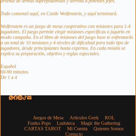
arsenal de armas superpoderosas y derrota a potentes jefes.
Todo comenzó aquí, en Castle Wolfenstein, y aquí terminará.
Wolfenstein es un juego de mesa cooperativo con misiones para 1-4
jugadores. El juego permite elegir misiones específicas o jugarlo en
modo campaña. En el libro de misiones del juego base te enfrentarás
a un total de 10 misiones y 4 niveles de dificultad para todo tipo de
jugadores, desde principiantes hasta expertos. En cada misión se
explica su preparación, objetivo y reglas especiales.
Español
60-90 minutos
De 1 a 4
Juegos de Mesa
Articulos Geek
ROL
Funko Pops
Ludoteca
Magic the Gathering
CARTAS TAROT
Mi Cuenta
Quienes Somos
Contacto