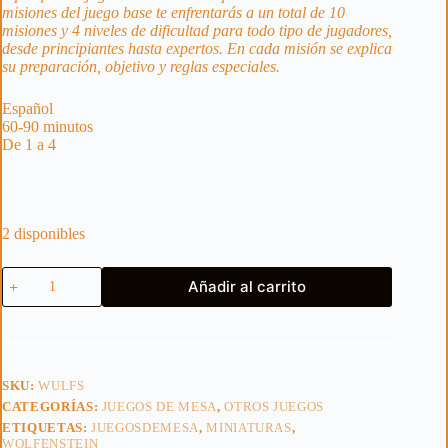
misiones del juego base te enfrentarás a un total de 10
misiones y 4 niveles de dificultad para todo tipo de jugadores,
desde principiantes hasta expertos. En cada misión se explica
su preparación, objetivo y reglas especiales.
Español
60-90 minutos
De 1 a 4
2 disponibles
WOLFSTEIN
Añadir al carrito
EL
JUEGO
DEL
TABLERO
cantidad
SKU:
WULFS
CATEGORÍAS:
JUEGOS DE MESA
,
OTROS JUEGOS
ETIQUETAS:
JUEGOSDEMESA
,
MINIATURAS
,
WOLFENSTEIN