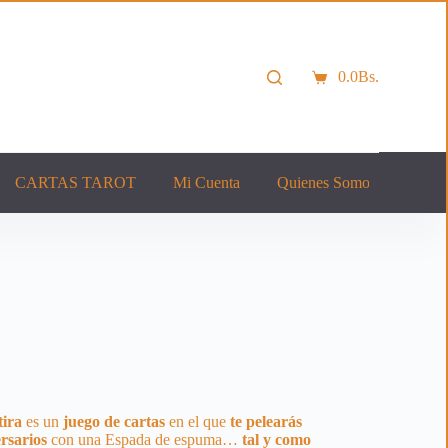
0.0
Bs.
Carro
de
compra
CARTAS TAROT
Mi Cuenta
Quienes Somos
Cont
ira
es un
juego de cartas
en el que
te pelearás
rsarios
con una Espada de espuma…
tal y como