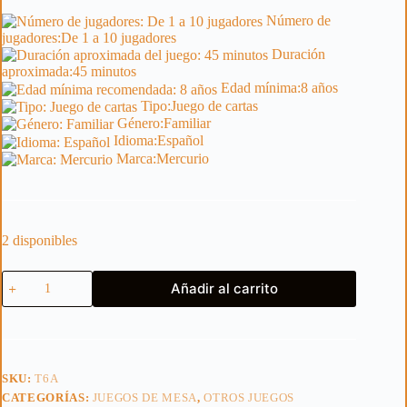
Número de
jugadores:
De 1 a 10 jugadores
Duración
aproximada:
45 minutos
Edad mínima:
8 años
Tipo:
Juego de cartas
Género:
Familiar
Idioma:
Español
Marca:
Mercurio
2 disponibles
TOMA
Añadir al carrito
6!
30
ANIVERSARIO
cantidad
SKU:
T6A
CATEGORÍAS:
JUEGOS DE MESA
,
OTROS JUEGOS