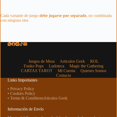
Cada variante de juego
debe jugarse por separado
, no combinada
con ninguna otra
Juegos de Mesa
Articulos Geek
ROL
Funko Pops
Ludoteca
Magic the Gathering
CARTAS TAROT
Mi Cuenta
Quienes Somos
Contacto
Links Importantes
• Privacy Policy
• Cookies Policy
• Terms & ConditionsAticulos Geek
Información de Envío