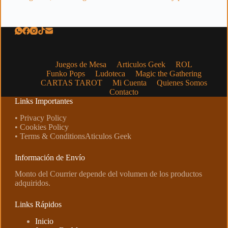
Juegos de Mesa
Articulos Geek
ROL
Funko Pops
Ludoteca
Magic the Gathering
CARTAS TAROT
Mi Cuenta
Quienes Somos
Contacto
Links Importantes
• Privacy Policy
• Cookies Policy
• Terms & ConditionsAticulos Geek
Información de Envío
Monto del Courrier depende del volumen de los productos
adquiridos.
Links Rápidos
Inicio