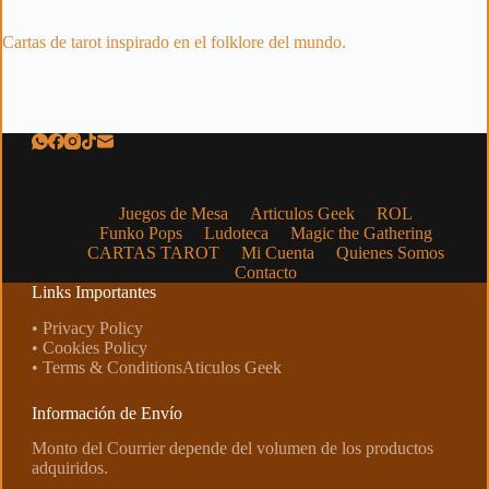
Cartas de tarot inspirado en el folklore del mundo.
Juegos de Mesa
Articulos Geek
ROL
Funko Pops
Ludoteca
Magic the Gathering
CARTAS TAROT
Mi Cuenta
Quienes Somos
Contacto
Links Importantes
• Privacy Policy
• Cookies Policy
• Terms & ConditionsAticulos Geek
Información de Envío
Monto del Courrier depende del volumen de los productos
adquiridos.