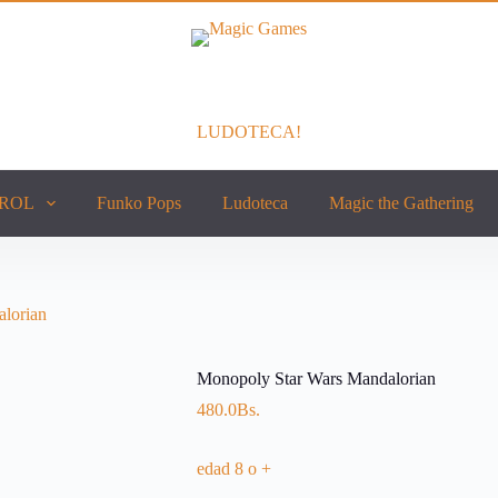
LUDOTECA!
ROL
Funko Pops
Ludoteca
Magic the Gathering
lorian
Monopoly Star Wars Mandalorian
480.0
Bs.
edad 8 o +