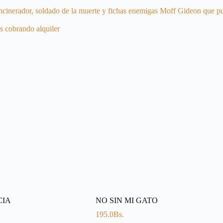
 incinerador, soldado de la muerte y fichas enemigas Moff Gideon que p
s cobrando alquiler
CIA
NO SIN MI GATO
195.0
Bs.