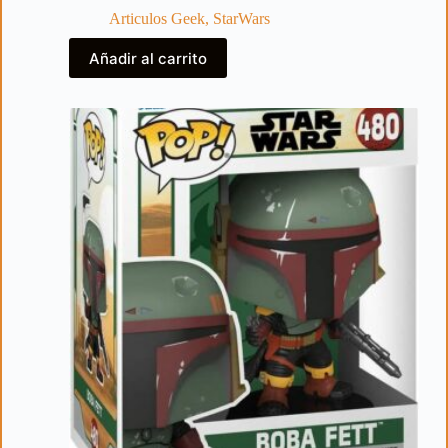
Articulos Geek
,
StarWars
Añadir al carrito