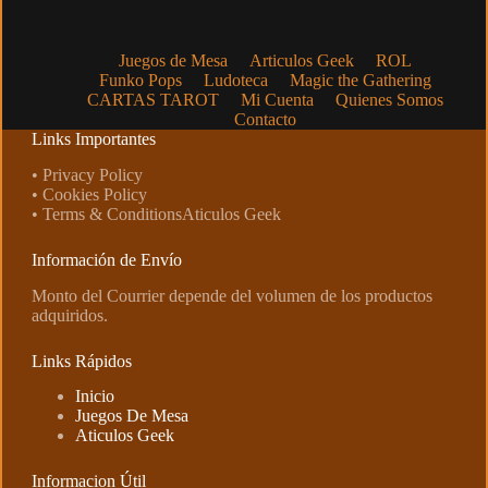
Juegos de Mesa
Articulos Geek
ROL
Funko Pops
Ludoteca
Magic the Gathering
CARTAS TAROT
Mi Cuenta
Quienes Somos
Contacto
Links Importantes
• Privacy Policy
• Cookies Policy
• Terms & ConditionsAticulos Geek
Información de Envío
Monto del Courrier depende del volumen de los productos
adquiridos.
Links Rápidos
Inicio
Juegos De Mesa
Aticulos Geek
Informacion Útil