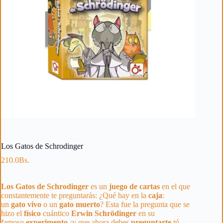
Los Gatos de Schrodinger
210.0
Bs.
Los Gatos de Schrodinger
es un
juego de cartas
en el que
constantemente te preguntarás: ¿Qué hay en la
caja
:
un
gato
vivo
o un
gato
muerto
? Esta fue la pregunta que se
hizo el
físico
cuántico
Erwin
Schrödinger
en su
famoso
experimento
¡y que ahora debes
preguntarte
tú