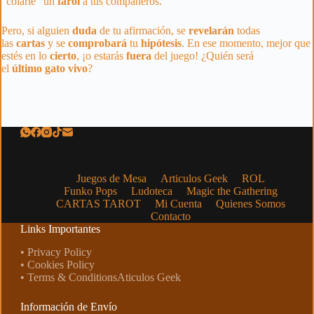
“colarle” un
farol
a tus compañeros.
Pero, si alguien
duda
de tu afirmación, se
revelarán
todas
las
cartas
y se
comprobará
tu
hipótesis
. En ese momento, mejor que
estés en lo
cierto
, ¡o estarás
fuera
del juego! ¿Quién será
el
último
gato
vivo
?
Juegos de Mesa
Articulos Geek
ROL
Funko Pops
Ludoteca
Magic the Gathering
CARTAS TAROT
Mi Cuenta
Quienes Somos
Contacto
Links Importantes
• Privacy Policy
• Cookies Policy
• Terms & ConditionsAticulos Geek
Información de Envío