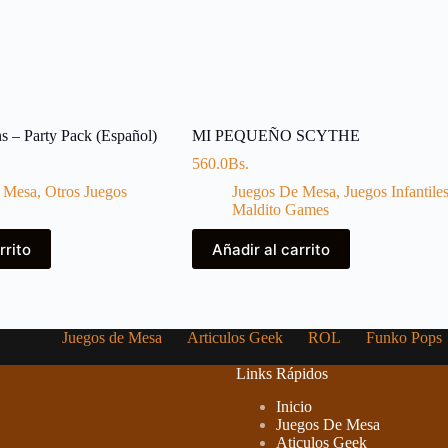
s – Party Pack (Español)
MI PEQUEÑO SCYTHE
560.0
Bs.
 Mesa
,
Otros Juegos
Juegos De Mesa
,
Juegos Infantile
Maldito Games
rrito
Añadir al carrito
Juegos de Mesa
Articulos Geek
ROL
Funko Pops
Links Rápidos
Inicio
Juegos De Mesa
Aticulos Geek