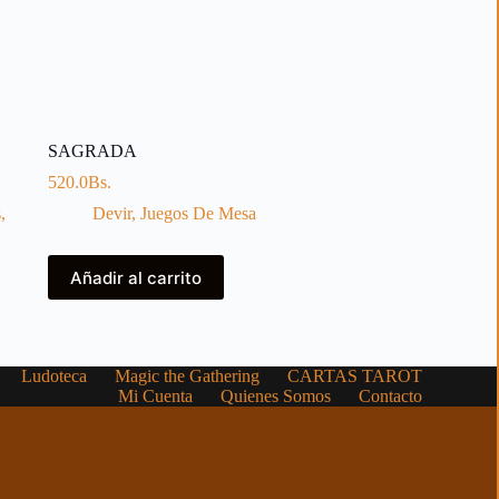
SAGRADA
520.0
Bs.
s
,
Devir
,
Juegos De Mesa
Añadir al carrito
Ludoteca
Magic the Gathering
CARTAS TAROT
Mi Cuenta
Quienes Somos
Contacto