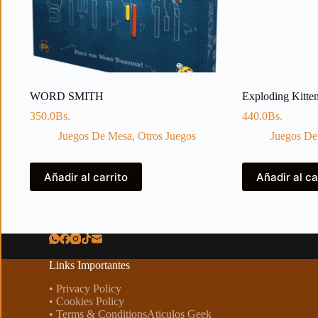
WORD SMITH
Exploding Kitten
350.0
Bs.
440.0
Bs.
Juegos De Mesa
,
Otros Juegos
Juegos De
Añadir al carrito
Añadir al ca
Links Importantes
• Privacy Policy
• Cookies Policy
• Terms & ConditionsAticulos Geek