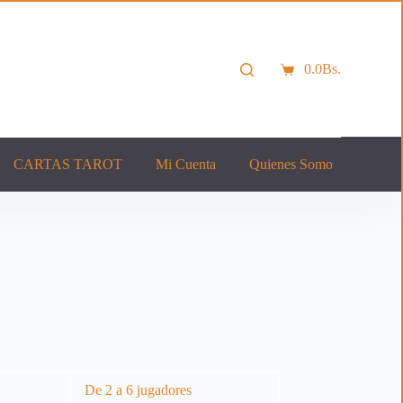
0.0
Bs.
Carro
de
compra
CARTAS TAROT
Mi Cuenta
Quienes Somos
Cont
De 2 a 6 jugadores