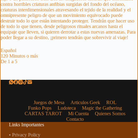
contra horribles criaturas anfibias surgidas del fondo del océano,
criaturas interdimensionales atravesando el tejido de la realidad y el
omnipresente peligro de que un movimiento equivocado puede
destruir todo lo que están intentando proteger. Tendrán que hacer uso
de todo lo que tienen, desde peligrosos rituales arcanos hasta el
equipaje que lleven, si quieren derrotar a estas nuevas amenazas. Para
poder llegar a su destino, ¡primero tendrán que sobrevivir al viaje!
Español
120 Minutos o más
De 1 a 5
Juegos de Mesa
Articulos Geek
ROL
Funko Pops
Ludoteca
Magic the Gathering
CARTAS TAROT
Mi Cuenta
Quienes Somos
Contacto
Links Importantes
• Privacy Policy