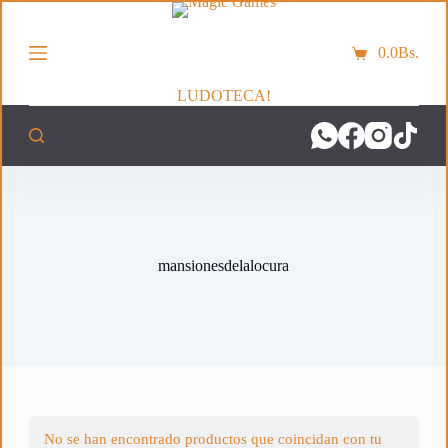
S
a
0.0
Bs.
l
Carro
t
de
a
LUDOTECA!
compra
r
a
l
c
o
n
t
e
n
mansionesdelalocura
i
d
o
No se han encontrado productos que coincidan con tu