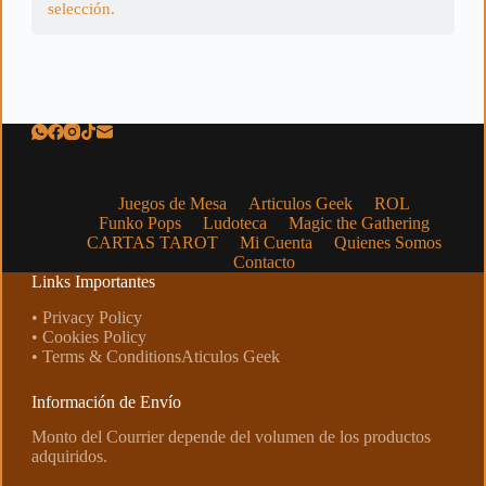
selección.
Juegos de Mesa
Articulos Geek
ROL
Funko Pops
Ludoteca
Magic the Gathering
CARTAS TAROT
Mi Cuenta
Quienes Somos
Contacto
Links Importantes
• Privacy Policy
• Cookies Policy
• Terms & ConditionsAticulos Geek
Información de Envío
Monto del Courrier depende del volumen de los productos
adquiridos.