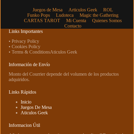
Juegos de Mesa
Articulos Geek
ROL
Funko Pops
Ludoteca
Magic the Gathering
CARTAS TAROT
Mi Cuenta
Quienes Somos
Contacto
Links Importantes
• Privacy Policy
• Cookies Policy
• Terms & ConditionsAticulos Geek
Información de Envío
Monto del Courrier depende del volumen de los productos
adquiridos.
Links Rápidos
Inicio
Juegos De Mesa
Aticulos Geek
Informacion Útil