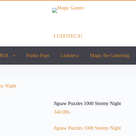
LUDOTECA!
ROL
Funko Pops
Ludoteca
Magic the Gathering
my Night
Jigsaw Puzzles 1000 Stormy Night
340.0
Bs.
Jigsaw Puzzles 1000 Stormy Night