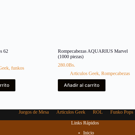
s 62
Rompecabezas AQUARIUS Marvel
(1000 piezas)
280.0
Bs.
 Geek
,
funkos
Articulos Geek
,
Rompecabezas
rrito
Añadir al carrito
Juegos de Mesa
Articulos Geek
ROL
Funko Pops
Links Rápidos
Inicio