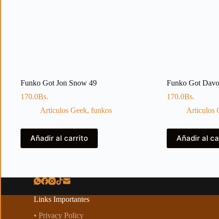
Funko Got Jon Snow 49
Funko Got Davo
170.0
Bs.
170.0
Bs.
Articulos Geek
,
funkos
Articulos
Añadir al carrito
Añadir al ca
Links Importantes
• Privacy Policy