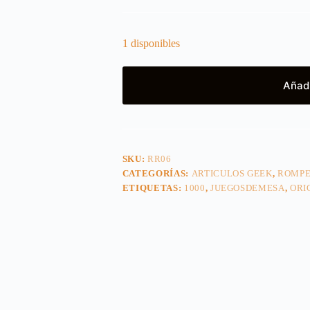
1 disponibles
Añadi
SKU:
RR06
CATEGORÍAS:
ARTICULOS GEEK
,
ROMPE
ETIQUETAS:
1000
,
JUEGOSDEMESA
,
ORI