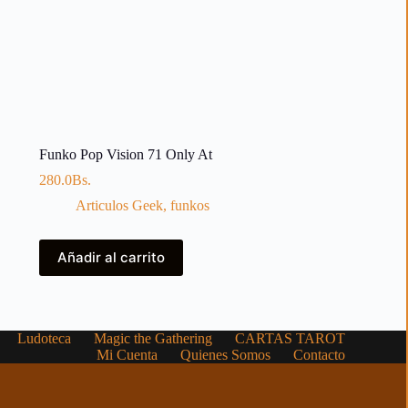
Funko Pop Vision 71 Only At
280.0
Bs.
Articulos Geek
,
funkos
Añadir al carrito
Ludoteca
Magic the Gathering
CARTAS TAROT
Mi Cuenta
Quienes Somos
Contacto