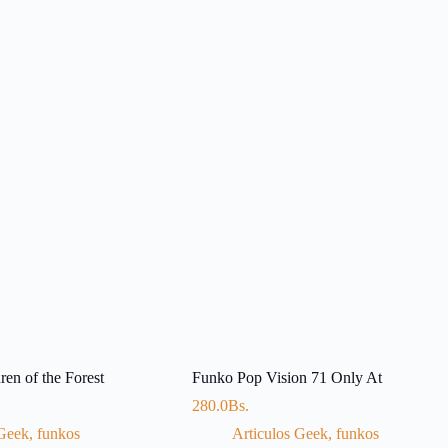
en of the Forest
Funko Pop Vision 71 Only At
280.0
Bs.
 Geek
,
funkos
Articulos Geek
,
funkos