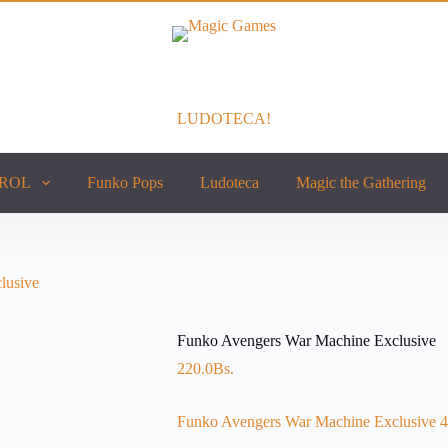
LUDOTECA!
ROL
Funko Pops
Ludoteca
Magic the Gathering
lusive
Funko Avengers War Machine Exclusive
220.0
Bs.
Funko Avengers War Machine Exclusive 