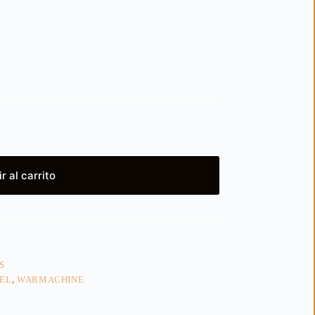
r al carrito
S
EL
,
WARMACHINE