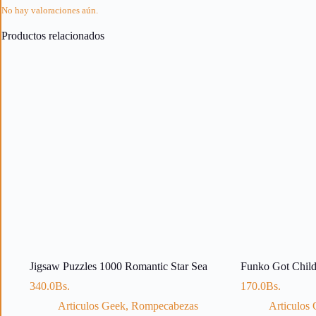
No hay valoraciones aún.
Productos relacionados
Jigsaw Puzzles 1000 Romantic Star Sea
Funko Got Childr
340.0
Bs.
170.0
Bs.
Articulos Geek
,
Rompecabezas
Articulos