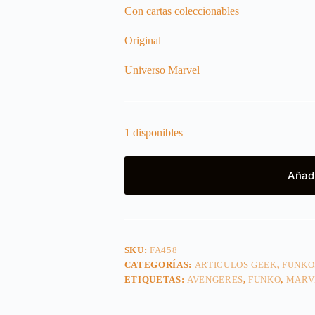
Con cartas coleccionables
Original
Universo Marvel
1 disponibles
Añadi
SKU:
FA458
CATEGORÍAS:
ARTICULOS GEEK
,
FUNKO
ETIQUETAS:
AVENGERES
,
FUNKO
,
MARV