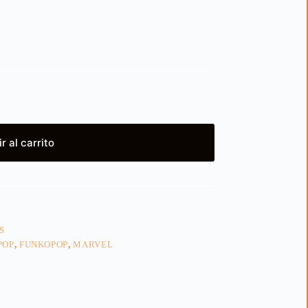
r al carrito
S
POP
,
FUNKOPOP
,
MARVEL