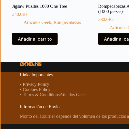
Jigsaw Puzlles 1000 One Tree
Rompecabezas
(1000 piezas)
340.0
Bs.
280.0
Bs.
Articulos Geek
,
Rompecabezas
Articulos
Añadir al carrito
Añadir al ca
Links Importantes
• Privacy Policy
• Cookies Policy
• Terms & ConditionsAticulos Geek
Información de Envío
Monto del Courrier depende del volumen de los productos a