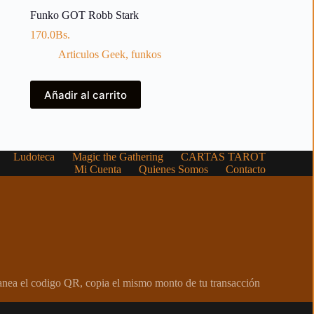
Funko GOT Robb Stark
170.0
Bs.
Articulos Geek
,
funkos
Añadir al carrito
Ludoteca
Magic the Gathering
CARTAS TAROT
Mi Cuenta
Quienes Somos
Contacto
canea el codigo QR, copia el mismo monto de tu transacción