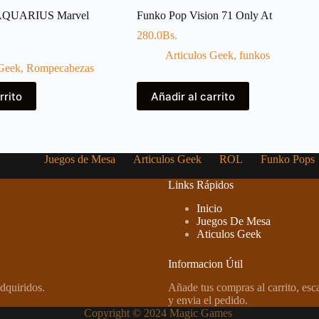
 AQUARIUS Marvel
Funko Pop Vision 71 Only At
280.0
Bs.
Articulos Geek
,
funkos
 Geek
,
Rompecabezas
rrito
Añadir al carrito
Juegos de Mesa
Articulos Geek
ROL
Funko Pops
Links Rápidos
Inicio
Juegos De Mesa
Aticulos Geek
Informacion Útil
dquiridos.
Añade tus compras al carrito, es
y envia el pedido.
Copyright © 2024 Magic Games