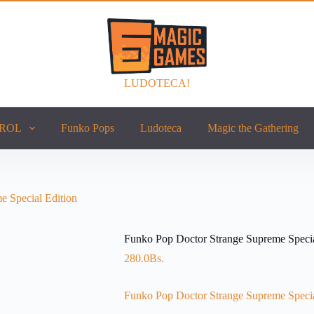
LUDOTECA!
ROL
Funko Pops
Ludoteca
Magic the Gathering
 Special Edition
Funko Pop Doctor Strange Supreme Specia
280.0
Bs.
Funko Pop Doctor Strange Supreme Specia