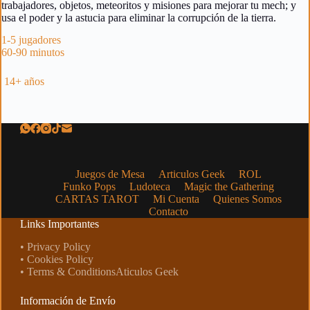
trabajadores, objetos, meteoritos y misiones para mejorar tu mech; y
usa el poder y la astucia para eliminar la corrupción de la tierra.
1-5
jugadores
60-90
minutos
14+
años
Juegos de Mesa
Articulos Geek
ROL
Funko Pops
Ludoteca
Magic the Gathering
CARTAS TAROT
Mi Cuenta
Quienes Somos
Contacto
Links Importantes
• Privacy Policy
• Cookies Policy
• Terms & ConditionsAticulos Geek
Información de Envío