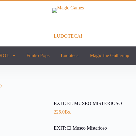
LUDOTECA!
ROL
Funko Pops
Ludoteca
Magic the Gathering
O
EXIT: EL MUSEO MISTERIOSO
225.0
Bs.
EXIT: El Museo Misterioso