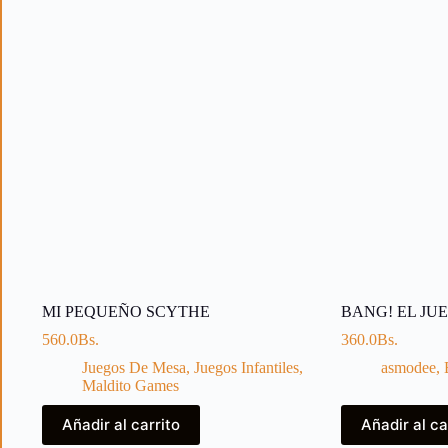
MI PEQUEÑO SCYTHE
BANG! EL JU
560.0
Bs.
360.0
Bs.
Juegos De Mesa
,
Juegos Infantiles
,
asmodee
,
Maldito Games
Añadir al carrito
Añadir al ca