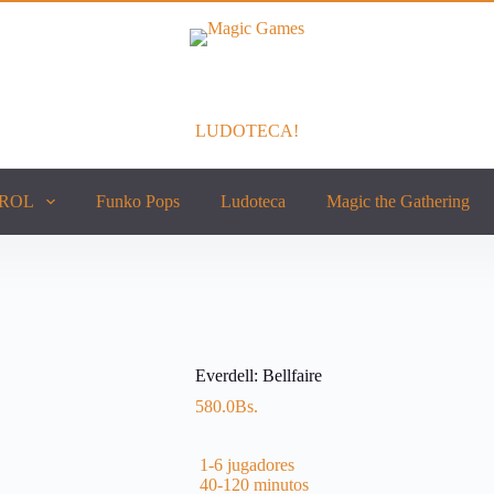
LUDOTECA!
ROL
Funko Pops
Ludoteca
Magic the Gathering
Everdell: Bellfaire
580.0
Bs.
1-6
jugadores
40-120
minutos