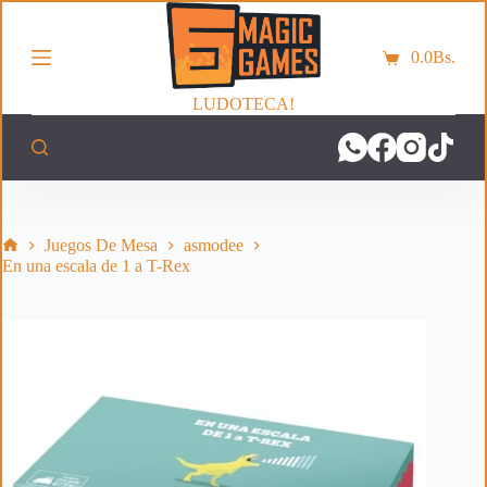
S
a
0.0
Bs.
l
Carro
t
de
a
LUDOTECA!
compra
r
a
l
c
o
n
t
Inicio
Juegos De Mesa
asmodee
e
En una escala de 1 a T-Rex
n
i
d
o