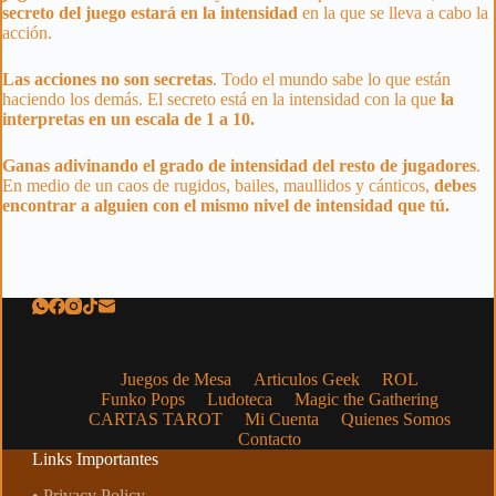
secreto del juego estará en la intensidad
en la que se lleva a cabo la
acción.
Las acciones no son secretas
. Todo el mundo sabe lo que están
haciendo los demás. El secreto está en la intensidad con la que
la
interpretas en un escala de 1 a 10.
Ganas adivinando el grado de intensidad del resto de jugadores
.
En medio de un caos de rugidos, bailes, maullidos y cánticos,
debes
encontrar a alguien con el mismo nivel de intensidad que tú.
Juegos de Mesa
Articulos Geek
ROL
Funko Pops
Ludoteca
Magic the Gathering
CARTAS TAROT
Mi Cuenta
Quienes Somos
Contacto
Links Importantes
• Privacy Policy