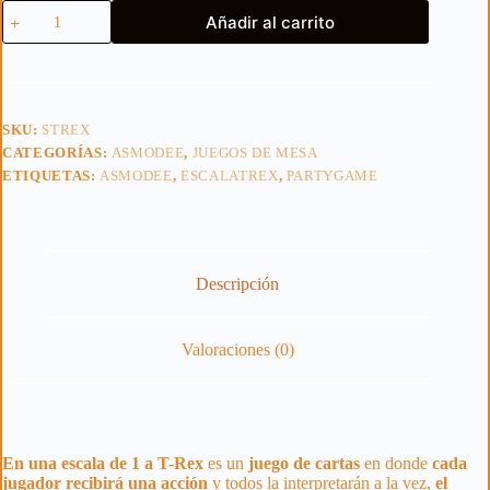
En
Añadir al carrito
una
escala
de
1
a
T-
SKU:
STREX
Rex
CATEGORÍAS:
ASMODEE
,
JUEGOS DE MESA
cantidad
ETIQUETAS:
ASMODEE
,
ESCALATREX
,
PARTYGAME
Descripción
Valoraciones (0)
En una escala de 1 a T-Rex
es un
juego de cartas
en donde
cada
jugador recibirá una acción
y todos la interpretarán a la vez,
el