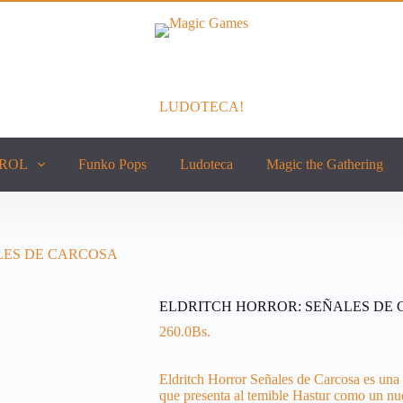
LUDOTECA!
ROL
Funko Pops
Ludoteca
Magic the Gathering
LES DE CARCOSA
ELDRITCH HORROR: SEÑALES DE
260.0
Bs.
Eldritch Horror Señales de Carcosa es una
que presenta al temible Hastur como un nue