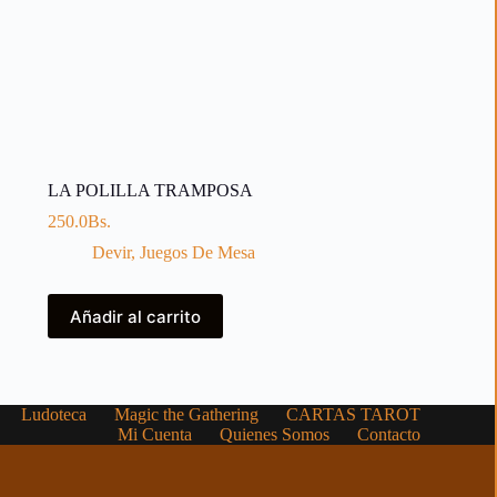
LA POLILLA TRAMPOSA
250.0
Bs.
Devir
,
Juegos De Mesa
Añadir al carrito
Ludoteca
Magic the Gathering
CARTAS TAROT
Mi Cuenta
Quienes Somos
Contacto