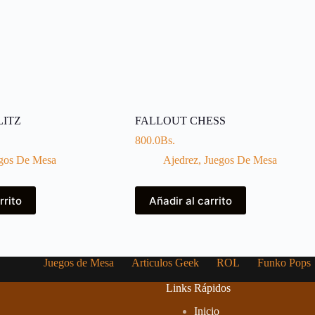
LITZ
FALLOUT CHESS
800.0
Bs.
gos De Mesa
Ajedrez
,
Juegos De Mesa
rrito
Añadir al carrito
Juegos de Mesa
Articulos Geek
ROL
Funko Pops
Links Rápidos
Inicio