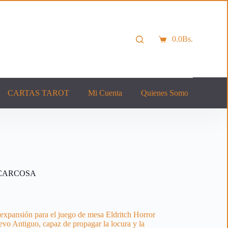
0.0
Bs.
Carro
de
compra
CARTAS TAROT
Mi Cuenta
Quienes Somos
Cont
 CARCOSA
 expansión para el juego de mesa Eldritch Horror
vo Antiguo, capaz de propagar la locura y la