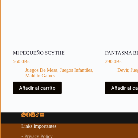
MI PEQUEÑO SCYTHE
FANTASMA B
560.0
Bs.
290.0
Bs.
Juegos De Mesa
,
Juegos Infantiles
,
Devir
,
Jue
Maldito Games
Añadir al carrito
Añadir al ca
Links Importantes
• Privacy Policy