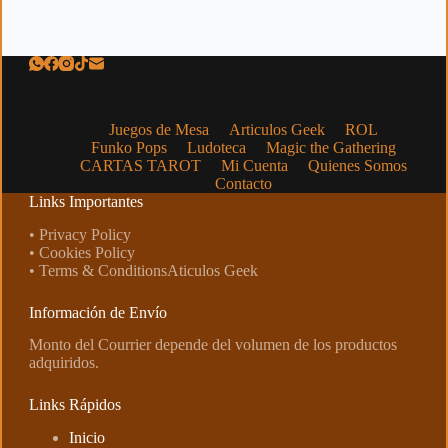
Juegos de Mesa
Articulos Geek
ROL
Funko Pops
Ludoteca
Magic the Gathering
CARTAS TAROT
Mi Cuenta
Quienes Somos
Contacto
Links Importantes
• Privacy Policy
• Cookies Policy
• Terms & ConditionsAticulos Geek
Información de Envío
Monto del Courrier depende del volumen de los productos
adquiridos.
Links Rápidos
Inicio