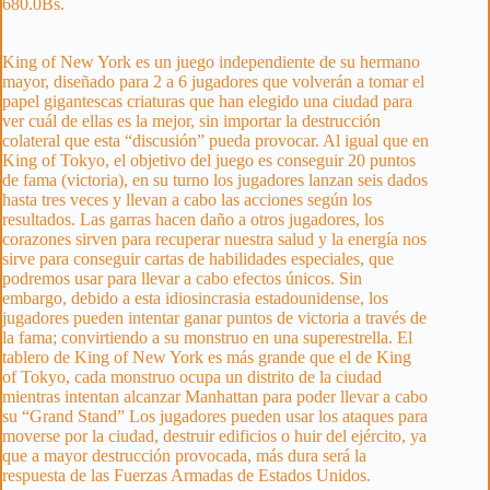
680.0
Bs.
King of New York es un juego independiente de su hermano
mayor, diseñado para 2 a 6 jugadores que volverán a tomar el
papel gigantescas criaturas que han elegido una ciudad para
ver cuál de ellas es la mejor, sin importar la destrucción
colateral que esta “discusión” pueda provocar. Al igual que en
King of Tokyo, el objetivo del juego es conseguir 20 puntos
de fama (victoria), en su turno los jugadores lanzan seis dados
hasta tres veces y llevan a cabo las acciones según los
resultados. Las garras hacen daño a otros jugadores, los
corazones sirven para recuperar nuestra salud y la energía nos
sirve para conseguir cartas de habilidades especiales, que
podremos usar para llevar a cabo efectos únicos. Sin
embargo, debido a esta idiosincrasia estadounidense, los
jugadores pueden intentar ganar puntos de victoria a través de
la fama; convirtiendo a su monstruo en una superestrella. El
tablero de King of New York es más grande que el de King
of Tokyo, cada monstruo ocupa un distrito de la ciudad
mientras intentan alcanzar Manhattan para poder llevar a cabo
su “Grand Stand” Los jugadores pueden usar los ataques para
moverse por la ciudad, destruir edificios o huir del ejército, ya
que a mayor destrucción provocada, más dura será la
respuesta de las Fuerzas Armadas de Estados Unidos.