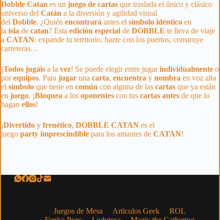
Dobble Catan
es un
juego de cartas
que traslada el único y clásico
universo del
Catán
a la diversión y agilidad visual
del
Dobble
. ¿Quién
encontrará
antes el
símbolo
idéntico
en
la
isla
de
catan
? Esta
edición
especial
de
DOBBLE
te lleva de viaje
a
CATAN
: expande tu territorio, hazte con los puertos, construye
carreteras…
¡
Todos
jugáis
a la
vez
! Se puede elegir entre jugar
individualmente
o
por
equipos
. Para
jugar
una
carta
,
encuentra
y
nombra
en voz alta
el
símbolo
que tiene en
común
con alguna de las
cartas
que ya están
en
juego
. ¡
Bloquea
a los
oponentes
con tus
cartas
antes
de que lo
hagan
ellos
!
¡
Divertido
y
frenético
,
DOBBLE
CATAN
es el
juego
party
imprescindible
para los amantes de
CATAN
!
Juegos de Mesa
Articulos Geek
ROL
Funko Pops
Ludoteca
Magic the Gathering