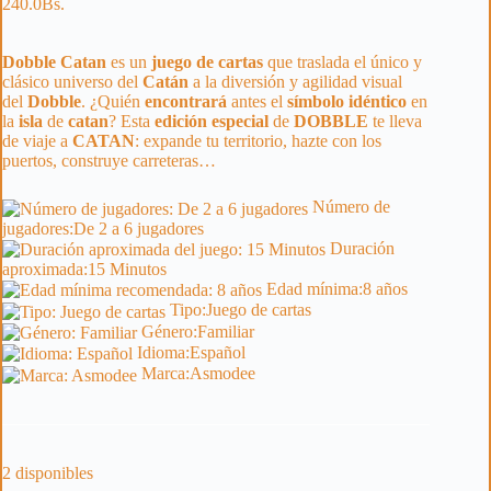
240.0
Bs.
Dobble Catan
es un
juego de cartas
que traslada el único y
clásico universo del
Catán
a la diversión y agilidad visual
del
Dobble
. ¿Quién
encontrará
antes el
símbolo
idéntico
en
la
isla
de
catan
? Esta
edición
especial
de
DOBBLE
te lleva
de viaje a
CATAN
: expande tu territorio, hazte con los
puertos, construye carreteras…
Número de
jugadores:
De 2 a 6 jugadores
Duración
aproximada:
15 Minutos
Edad mínima:
8 años
Tipo:
Juego de cartas
Género:
Familiar
Idioma:
Español
Marca:
Asmodee
2 disponibles