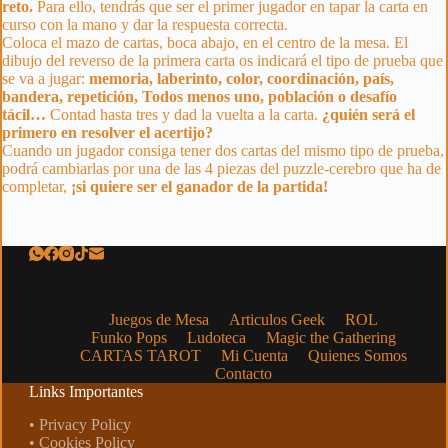
reto.
Para ello, tendrás que ser el primer jugador en tapar la carta en
curso con la mano y dar la respuesta correcta.
Coloca el mazo de cartas, boca abajo, en el centro de la mesa. El
dibujo del reverso de la primera carta os indicará el tipo de prueba que
se va a jugar:
memoria, laberinto, color, coordinación, país,
bandera, repetición, Todos menos uno, población o desafío
tácil…
Contad hasta tres y dad la vuelta a la carta.
¿quién será el
primero en resolver el acertijo?
Cuando un jugador consiga tener dos cartas del mismo tipo de prueba,
podrá cambiarlas por una de las 4 piezas del puzzle-cerebro que ha de
completar,
¡si quiere ser el ganador de la partida!
Juegos de Mesa
Articulos Geek
ROL
Funko Pops
Ludoteca
Magic the Gathering
CARTAS TAROT
Mi Cuenta
Quienes Somos
Contacto
Links Importantes
• Privacy Policy
• Cookies Policy