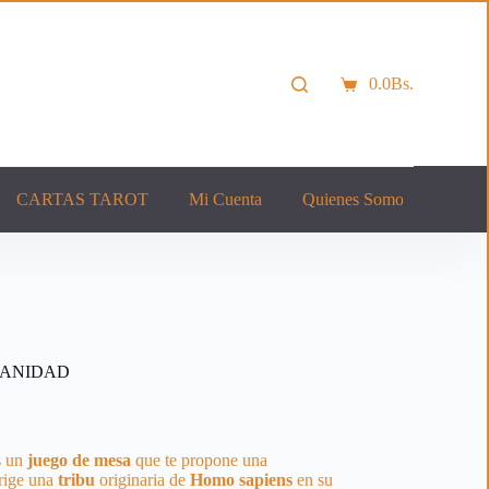
0.0
Bs.
Carro
de
compra
CARTAS TAROT
Mi Cuenta
Quienes Somos
Cont
MANIDAD
s un
juego de mesa
que te propone una
irige una
tribu
originaria de
Homo
sapiens
en su