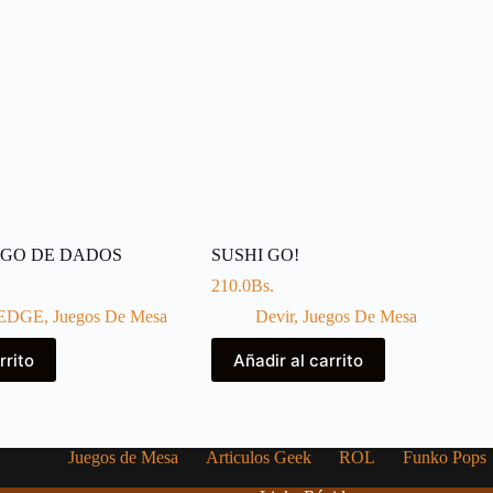
EGO DE DADOS
SUSHI GO!
210.0
Bs.
EDGE
,
Juegos De Mesa
Devir
,
Juegos De Mesa
rrito
Añadir al carrito
Juegos de Mesa
Articulos Geek
ROL
Funko Pops