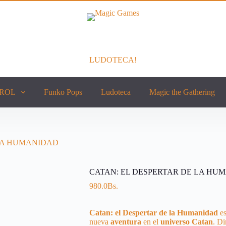
LUDOTECA!
ROL
Funko Pops
Ludoteca
Magic the Gathering
 LA HUMANIDAD
CATAN: EL DESPERTAR DE LA HU
980.0
Bs.
Catan: el Despertar de la Humanidad
e
nueva
aventura
en el
universo
Catan
. D