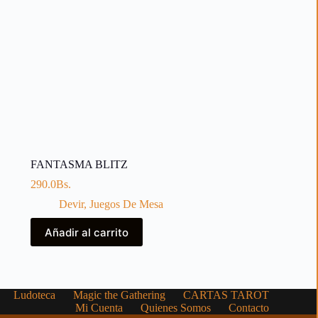
FANTASMA BLITZ
290.0
Bs.
Devir
,
Juegos De Mesa
Añadir al carrito
Ludoteca
Magic the Gathering
CARTAS TAROT
Mi Cuenta
Quienes Somos
Contacto