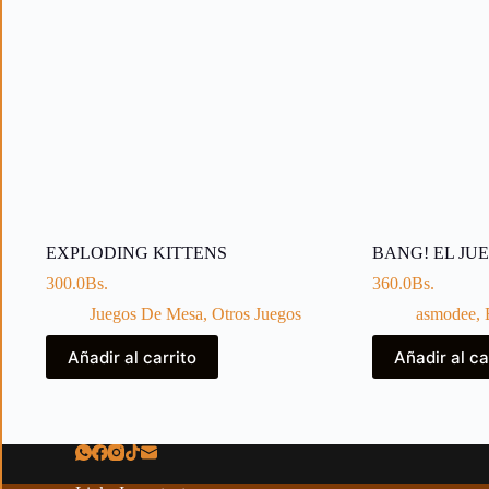
EXPLODING KITTENS
BANG! EL JU
300.0
Bs.
360.0
Bs.
Juegos De Mesa
,
Otros Juegos
asmodee
,
Añadir al carrito
Añadir al ca