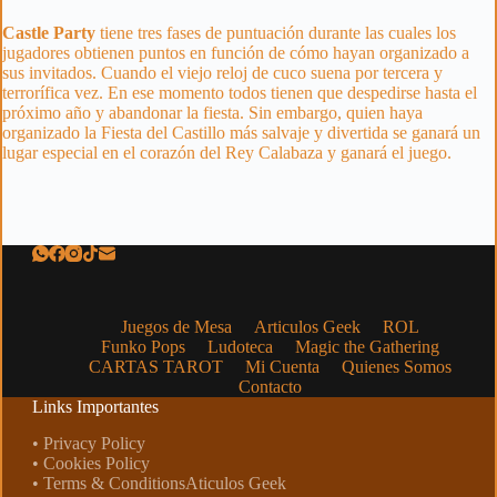
Castle Party
tiene tres fases de puntuación durante las cuales los
jugadores obtienen puntos en función de cómo hayan organizado a
sus invitados. Cuando el viejo reloj de cuco suena por tercera y
terrorífica vez. En ese momento todos tienen que despedirse hasta el
próximo año y abandonar la fiesta. Sin embargo, quien haya
organizado la Fiesta del Castillo más salvaje y divertida se ganará un
lugar especial en el corazón del Rey Calabaza y ganará el juego.
Juegos de Mesa
Articulos Geek
ROL
Funko Pops
Ludoteca
Magic the Gathering
CARTAS TAROT
Mi Cuenta
Quienes Somos
Contacto
Links Importantes
• Privacy Policy
• Cookies Policy
• Terms & ConditionsAticulos Geek