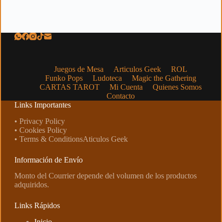
Juegos de Mesa
Articulos Geek
ROL
Funko Pops
Ludoteca
Magic the Gathering
CARTAS TAROT
Mi Cuenta
Quienes Somos
Contacto
Links Importantes
• Privacy Policy
• Cookies Policy
• Terms & ConditionsAticulos Geek
Información de Envío
Monto del Courrier depende del volumen de los productos
adquiridos.
Links Rápidos
Inicio