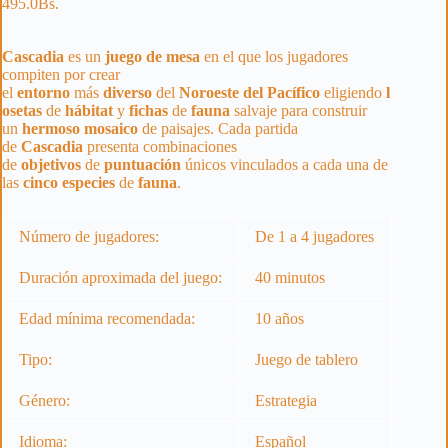
495.0
Bs.
Cascadia
es un
juego de mesa
en el que los jugadores
compiten por crear
el
entorno
más
diverso
del
Noroeste
del
Pacífico
eligiendo
l
osetas
de
hábitat
y
fichas
de
fauna
salvaje para construir
un
hermoso
mosaico
de paisajes. Cada partida
de
Cascadia
presenta combinaciones
de
objetivos
de
puntuación
únicos vinculados a cada una de
las
cinco
especies
de
fauna
.
Número de jugadores:
De 1 a 4 jugadores
Duración aproximada del juego:
40 minutos
Edad mínima recomendada:
10 años
Tipo:
Juego de tablero
Género:
Estrategia
Idioma:
Español