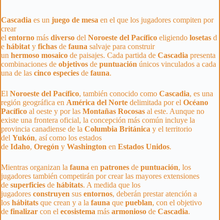
Cascadia
es un
juego de mesa
en el que los jugadores compiten por
crear
el
entorno
más
diverso
del
Noroeste
del
Pacífico
eligiendo
losetas
d
e
hábitat
y
fichas
de
fauna
salvaje para construir
un
hermoso
mosaico
de paisajes. Cada partida de
Cascadia
presenta
combinaciones de
objetivos
de
puntuación
únicos vinculados a cada
una de las
cinco
especies
de
fauna
.
El
Noroeste del Pacífico
, también conocido como
Cascadia
, es una
región geográfica en
América del Norte
delimitada por el
Océano
Pacífico
al oeste y por las
Montañas
Rocosas
al este. Aunque no
existe una frontera oficial, la concepción más común incluye la
provincia canadiense de la
Columbia
Británica
y el territorio
del
Yukón
, así como los estados
de
Idaho
,
Oregón
y
Washington
en
Estados Unidos
.
Mientras organizan la
fauna
en
patrones
de
puntuación
, los
jugadores también competirán por crear las mayores extensiones
de
superficies
de
hábitats
. A medida que los
jugadores
construyen
sus
entornos
, deberán prestar atención a
los
hábitats
que crean y a la
fauna
que
pueblan
, con el objetivo
de
finalizar
con el
ecosistema
más
armonioso
de
Cascadia
.