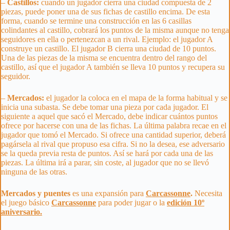
–
Castillos:
cuando un jugador cierra una ciudad compuesta de 2
piezas, puede poner una de sus fichas de castillo encima. De esta
forma, cuando se termine una construcción en las 6 casillas
colindantes al castillo, cobrará los puntos de la misma aunque no tenga
seguidores en ella o pertenezcan a un rival. Ejemplo: el jugador A
construye un castillo. El jugador B cierra una ciudad de 10 puntos.
Una de las piezas de la misma se encuentra dentro del rango del
castillo, así que el jugador A también se lleva 10 puntos y recupera su
seguidor.
–
Mercados:
el jugador la coloca en el mapa de la forma habitual y se
inicia una subasta. Se debe tomar una pieza por cada jugador. El
siguiente a aquel que sacó el Mercado, debe indicar cuántos puntos
ofrece por hacerse con una de las fichas. La última palabra recae en el
jugador que tomó el Mercado. Si ofrece una cantidad superior, deberá
pagársela al rival que propuso esa cifra. Si no la desea, ese adversario
se la queda previa resta de puntos. Así se hará por cada una de las
piezas. La última irá a parar, sin coste, al jugador que no se llevó
ninguna de las otras.
Mercados y puentes
es una expansión para
Carcassonne
.
Necesita
el juego básico
Carcassonne
para poder jugar o la
edición 10º
aniversario.