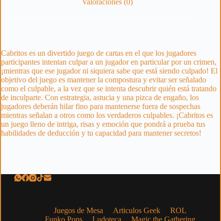
Valoraciones (0)
Cabritos es un divertido juego de cartas en el que los jugadores
participantes intentan culpar a un jugador en particular por un crimen,
¡mientras que ese jugador ni siquiera sabe que está siendo culpado! El
objetivo del juego es mantener la compostura y evitar ser señalado
como el culpable, a la vez que se intenta descubrir quién está tratando
de inculparte. Con estrategia, astucia y una pizca de engaño, los
jugadores deberán hilar fino para mantenerse fuera de sospechas
mientras señalan a otros como los verdaderos culpables. ¡Cabritos es
un juego lleno de intriga, risas y emoción que pondrá a prueba tus
habilidades de deducción y tu capacidad para mantener secretos!
Juegos de Mesa
Articulos Geek
ROL
Funko Pops
Ludoteca
Magic the Gathering