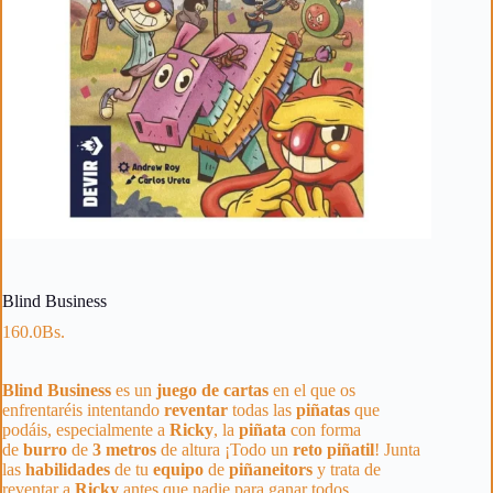
Blind Business
160.0
Bs.
Blind
Business
es un
juego de cartas
en el que os
enfrentaréis intentando
reventar
todas las
piñatas
que
podáis, especialmente a
Ricky
, la
piñata
con forma
de
burro
de
3 metros
de altura ¡Todo un
reto
piñatil
! Junta
las
habilidades
de tu
equipo
de
piñaneitors
y trata de
reventar a
Ricky
antes que nadie para ganar todos