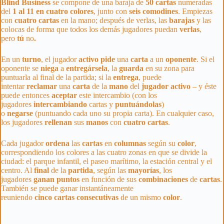
Blind Business
se compone de una baraja de
50
cartas
numeradas
del
1 al 11 en cuatro colores
, junto con
seis
comodines
. Empiezas
con
cuatro
cartas
en la mano; después de verlas, las
barajas
y las
colocas de forma que todos los demás jugadores puedan
verlas
,
pero
tú
no
.
En un
turno
, el jugador
activo
pide
una
carta
a un
oponente
. Si el
oponente se
niega
a
entregársela
, la
guarda
en su zona para
puntuarla al final de la partida; si la
entrega
, puede
intentar
reclamar
una
carta
de la
mano
del
jugador
activo
– y éste
puede entonces
aceptar
este intercambio (con los
jugadores
intercambiando
cartas y
puntuándolas
)
o
negarse
(puntuando cada uno su propia carta). En cualquier caso,
los jugadores
rellenan
sus
manos
con
cuatro
cartas
.
Cada jugador
ordena
las
cartas
en
columnas
según su
color
,
correspondiendo los colores a las cuatro zonas en que se divide la
ciudad: el parque infantil, el paseo marítimo, la estación central y el
centro. Al
final
de la
partida
, según las
mayorías
, los
jugadores
ganan
puntos
en función de sus
combinaciones
de
cartas
.
También se puede ganar instantáneamente
reuniendo
cinco
cartas
consecutivas
de un mismo
color
.