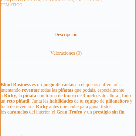
TEMATICO
Descripción
Valoraciones (0)
Blind
Business
es un
juego de cartas
en el que os enfrentaréis
intentando
reventar
todas las
piñatas
que podáis, especialmente
a
Ricky
, la
piñata
con forma de
burro
de
3 metros
de altura ¡Todo
un
reto
piñatil
! Junta las
habilidades
de tu
equipo
de
piñaneitors
y
trata de reventar a
Ricky
antes que nadie para ganar todos
los
caramelos
del interior, el
Gran
Trofeo
y un
prestigio
sin
fin
.