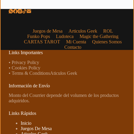
Juegos de Mesa
Articulos Geek
ROL
Funko Pops
Ludoteca
Magic the Gathering
CARTAS TAROT
Mi Cuenta
Quienes Somos
Contacto
Links Importantes
• Privacy Policy
• Cookies Policy
• Terms & ConditionsAticulos Geek
Información de Envío
Monto del Courrier depende del volumen de los productos
adquiridos.
Links Rápidos
Inicio
Juegos De Mesa
Aticulos Geek