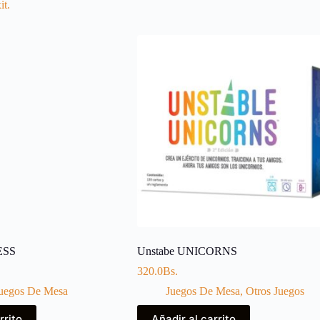
it.
ESS
Unstabe UNICORNS
320.0
Bs.
uegos De Mesa
Juegos De Mesa
,
Otros Juegos
rrito
Añadir al carrito