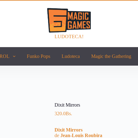
LUDOTECA!
ROL
Funko Pops
Ludoteca
Magic the Gathering
Dixit Mirrors
320.0
Bs.
Dixit Mirrors
de
Jean-Louis Roubira