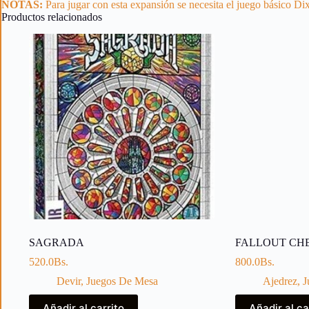
NOTAS:
Para jugar con esta expansión se necesita el juego básico Dix
Productos relacionados
SAGRADA
FALLOUT CH
520.0
Bs.
800.0
Bs.
Devir
,
Juegos De Mesa
Ajedrez
,
J
Añadir al carrito
Añadir al ca