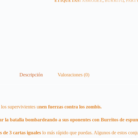
ETIQUETAS:
ASMODEE
,
BURRITO
,
PART
Descripción
Valoraciones (0)
 los supervivientes u
nen fuerzas contra los zombis.
ar la batalla bombardeando a sus oponentes con Burritos de espum
 de 3 cartas iguales
lo más rápido que puedas. Algunos de estos conju