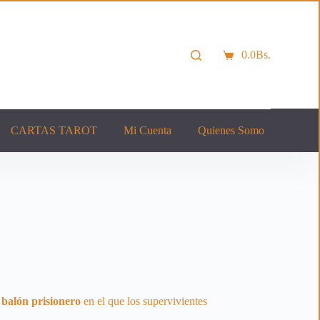
0.0
Bs.
Carro
de
compra
CARTAS TAROT
Mi Cuenta
Quienes Somos
Cont
e
balón prisionero
en el que los supervivientes