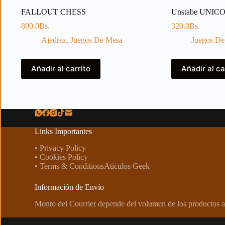
FALLOUT CHESS
Unstabe UNIC
800.0
Bs.
320.0
Bs.
Ajedrez
,
Juegos De Mesa
Juegos De
Añadir al carrito
Añadir al ca
Links Importantes
• Privacy Policy
• Cookies Policy
• Terms & ConditionsAticulos Geek
Información de Envío
Monto del Courrier depende del volumen de los productos a