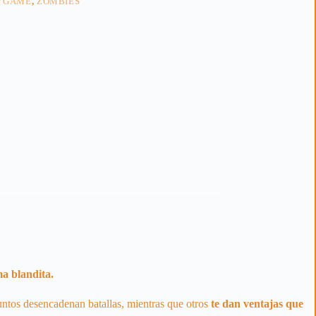
YGAME
,
ZOMBIES
a blandita.
ntos desencadenan batallas, mientras que otros
te dan ventajas que