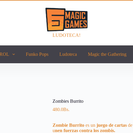
LUDOTECA!
ROL
Funko Pops
Ludoteca
Magic the Gathering
Zombies Burrito
480.0
Bs.
Zombie Burrito
es un
juego de cartas
d
u
nen fuerzas contra los zombis.