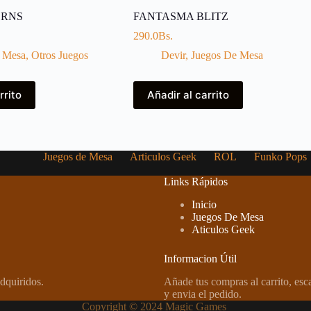
ORNS
FANTASMA BLITZ
290.0
Bs.
 Mesa
,
Otros Juegos
Devir
,
Juegos De Mesa
rrito
Añadir al carrito
Juegos de Mesa
Articulos Geek
ROL
Funko Pops
Links Rápidos
Inicio
Juegos De Mesa
Aticulos Geek
Informacion Útil
dquiridos.
Añade tus compras al carrito, es
y envia el pedido.
Copyright © 2024 Magic Games