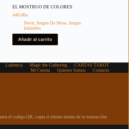
EL MOSTRUO DE COLORES
440.0
Bs.
Devir
,
Juegos De Mesa
,
Juegos
Infantiles
Añadir al carrito
Ludoteca
Magic the Gathering
CARTAS TAROT
Mi Cuenta
Quienes Somos
Contacto
canea el codigo QR, copia el mismo monto de tu transacción