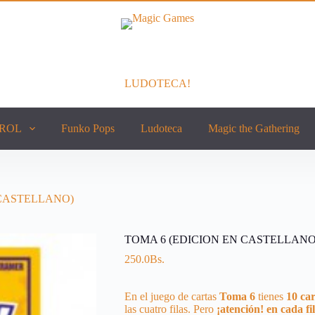
LUDOTECA!
ROL
Funko Pops
Ludoteca
Magic the Gathering
 CASTELLANO)
TOMA 6 (EDICION EN CASTELLANO
250.0
Bs.
En el juego de cartas
Toma 6
tienes
10 car
las cuatro filas. Pero
¡atención!
en cada fi