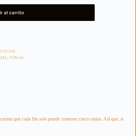
r al carrito
 JUEGOS
AME
,
TOMA6
cuenta que cada fila solo puede contener cinco cartas. Así que, si