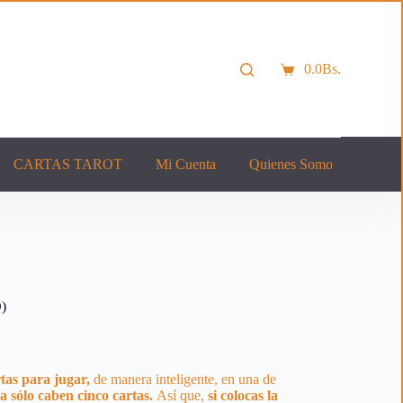
0.0
Bs.
Carro
de
compra
CARTAS TAROT
Mi Cuenta
Quienes Somos
Cont
)
tas para jugar,
de manera inteligente, en una de
la sólo caben cinco cartas.
Así que,
si colocas la