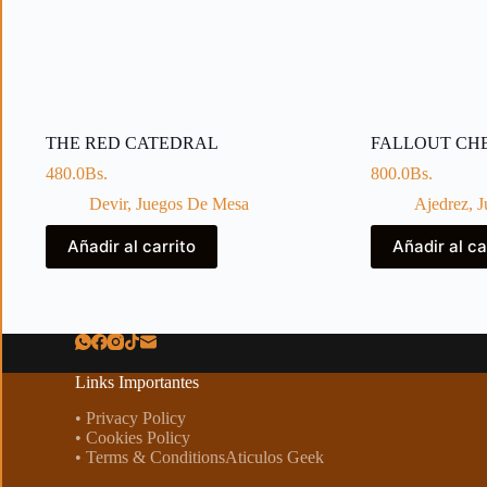
THE RED CATEDRAL
FALLOUT CH
480.0
Bs.
800.0
Bs.
Devir
,
Juegos De Mesa
Ajedrez
,
J
Añadir al carrito
Añadir al ca
Links Importantes
• Privacy Policy
• Cookies Policy
• Terms & ConditionsAticulos Geek