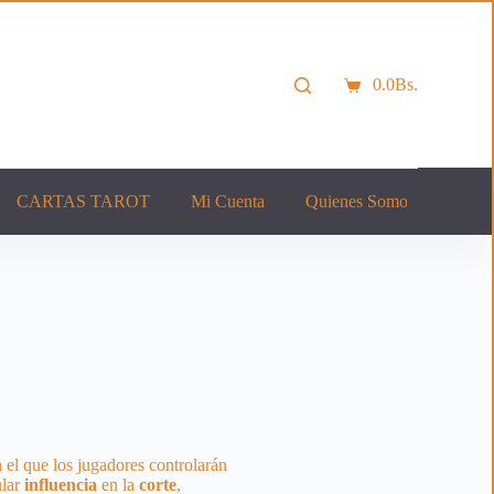
0.0
Bs.
Carro
de
compra
CARTAS TAROT
Mi Cuenta
Quienes Somos
Cont
 el que los jugadores controlarán
ular
influencia
en la
corte
,