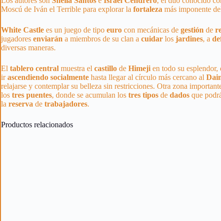
Los autores son
Sheila
Santos
e
Israel
Cendrero
, el dúo conocido 
Moscú de Iván el Terrible para explorar la
fortaleza
más imponente de
White Castle
es un juego de tipo
euro
con mecánicas de
gestión
de
r
jugadores
enviarán
a miembros de su clan a
cuidar
los
jardines
, a
de
diversas maneras.
El
tablero
central
muestra el
castillo
de
Himeji
en todo su esplendor, 
ir
ascendiendo
socialmente
hasta llegar al círculo más cercano al
Dai
relajarse y contemplar su belleza sin restricciones. Otra zona important
los
tres
puentes
, donde se acumulan los
tres
tipos
de
dados
que podrán
la
reserva
de
trabajadores
.
Productos relacionados