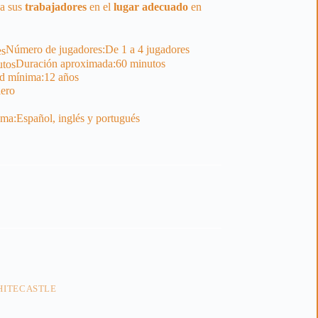
a sus
trabajadores
en el
lugar
adecuado
en
Número de jugadores:
De 1 a 4 jugadores
Duración aproximada:
60 minutos
d mínima:
12 años
lero
oma:
Español, inglés y portugués
HITECASTLE