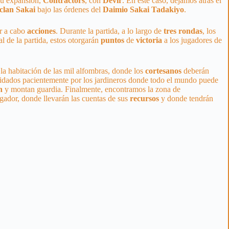
u expansión,
Contractors
, con
Devir
. En este caso, dejamos atrás el
clan
Sakai
bajo las órdenes del
Daimio
Sakai
Tadakiyo
.
ar a cabo
acciones
. Durante la partida, a lo largo de
tres
rondas
, los
nal de la partida, estos otorgarán
puntos
de
victoria
a los jugadores de
 la habitación de las mil alfombras, donde los
cortesanos
deberán
uidados pacientemente por los jardineros donde todo el mundo puede
n
y montan guardia. Finalmente, encontramos la zona de
gador, donde llevarán las cuentas de sus
recursos
y donde tendrán