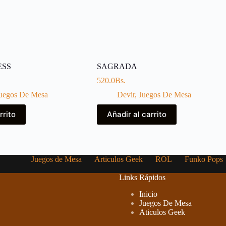
ESS
SAGRADA
520.0
Bs.
uegos De Mesa
Devir
,
Juegos De Mesa
rrito
Añadir al carrito
Juegos de Mesa
Articulos Geek
ROL
Funko Pops
Links Rápidos
Inicio
Juegos De Mesa
Aticulos Geek