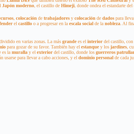
como
Llama
Dice
que también diseñó el exitoso
The Red Cathedral
y s
l
Japón
moderno
, el castillo de
Himeji
, donde ondea el estandarte del
ecursos
,
colocación
de
trabajadores
y
colocación
de
dados
para llev
fender
el
castillo
o a progresar en la
escala
social
de la
nobleza
. Al fi
dividido en varias zonas. La más
grande
es el
interior
del castillo, con
mio
para gozar de su favor. También hay el
estanque
y los
jardines
, c
e es la
muralla
y el
exterior
del castillo, donde los
guerreros
patrulla
 usarse para llevar a cabo acciones, y el
dominio
personal
de cada ju