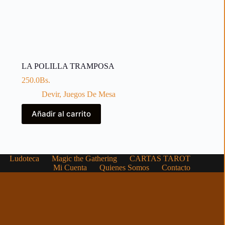
LA POLILLA TRAMPOSA
250.0
Bs.
Devir
,
Juegos De Mesa
Añadir al carrito
Ludoteca
Magic the Gathering
CARTAS TAROT
Mi Cuenta
Quienes Somos
Contacto