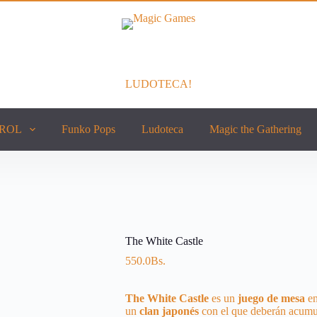
LUDOTECA!
ROL
Funko Pops
Ludoteca
Magic the Gathering
The White Castle
550.0
Bs.
The White Castle
es un
juego de mesa
en
un
clan
japonés
con el que deberán acum