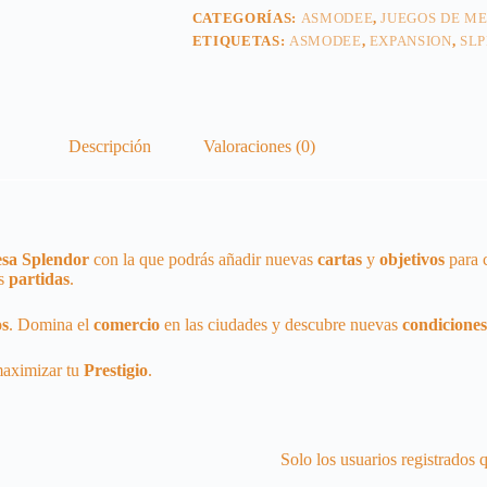
CATEGORÍAS:
ASMODEE
,
JUEGOS DE M
ETIQUETAS:
ASMODEE
,
EXPANSION
,
SL
Descripción
Valoraciones (0)
esa Splendor
con la que podrás añadir nuevas
cartas
y
objetivos
para 
us
partidas
.
os
. Domina el
comercio
en las ciudades y descubre nuevas
condiciones
aximizar tu
Prestigio
.
Solo los usuarios registrados