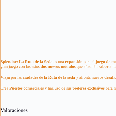
Splendor: La Ruta de la Seda
es una
expansión
para el
juego de m
gran juego con los estos
dos
nuevos
módulos
que añadirán
sabor
a t
Viaja
por las
ciudades
de
la Ruta de la seda
y afronta nuevos
desafí
Crea
Puestos
comerciales
y haz uso de sus
poderes
exclusivos
para m
Valoraciones