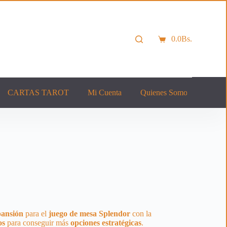
0.0
Bs.
Carro
de
compra
CARTAS TAROT
Mi Cuenta
Quienes Somos
Cont
pansión
para el
juego de mesa Splendor
con la
os
para conseguir más
opciones
estratégicas
.