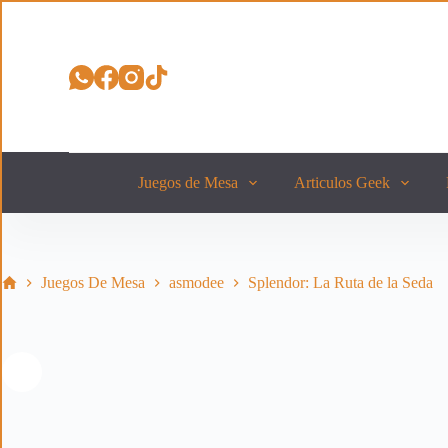
S
a
l
t
a
r
a
l
c
o
Juegos de Mesa
Articulos Geek
n
t
e
n
i
Inicio
Juegos De Mesa
asmodee
Splendor: La Ruta de la Seda
d
o