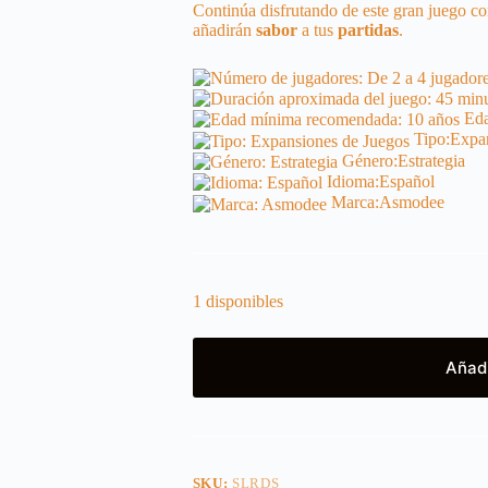
Continúa disfrutando de este gran juego co
añadirán
sabor
a tus
partidas
.
Eda
Tipo:
Expan
Género:
Estrategia
Idioma:
Español
Marca:
Asmodee
1 disponibles
Añadi
SKU:
SLRDS