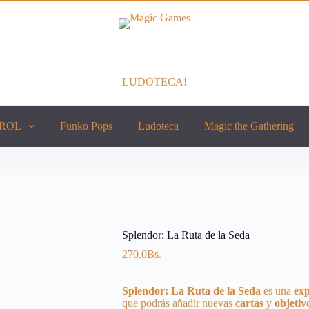
LUDOTECA!
ROL
Funko Pops
Ludoteca
Magic the Gathering
Splendor: La Ruta de la Seda
270.0
Bs.
Splendor: La Ruta de la Seda
es una
ex
que podrás añadir nuevas
cartas
y
objetiv