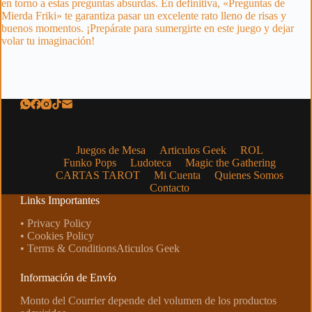
en torno a estas preguntas absurdas. En definitiva, «Preguntas de
Mierda Friki» te garantiza pasar un excelente rato lleno de risas y
buenos momentos. ¡Prepárate para sumergirte en este juego y dejar
volar tu imaginación!
Juegos de Mesa
Articulos Geek
ROL
Funko Pops
Ludoteca
Magic the Gathering
CARTAS TAROT
Mi Cuenta
Quienes Somos
Contacto
Links Importantes
• Privacy Policy
• Cookies Policy
• Terms & ConditionsAticulos Geek
Información de Envío
Monto del Courrier depende del volumen de los productos