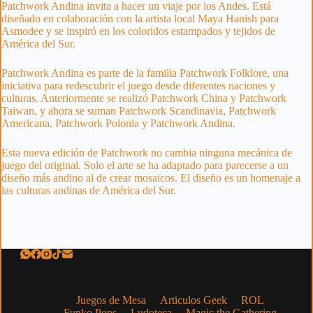
Patchwork Andina invita a hacer un viaje por los Andes. Está
diseñado en colaboración con la artista local Maya Hanish para
Asmodee y se inspiró en los coloridos estampados y tejidos de
América del Sur.
Patchwork Andina es parte de la familia Patchwork Folklore, una
iniciativa para redescubrir el juego desde diferentes naciones y
culturas. Anteriormente se realizó Patchwork China y Patchwork
Taiwan, y ahora se suman Patchwork Scandinavia, Patchwork
Americana, Patchwork Polonia y Patchwork Andina.
Esta nueva edición de Patchwork no cambia ninguna mecánica de
juego del original. Solo el arte se ha adaptado para parecerse a un
diseño más andino al de crear mosaicos. El diseño es un homenaje a
las culturas andinas de América del Sur.
Juegos de Mesa
Articulos Geek
ROL
Funko Pops
Ludoteca
Magic the Gathering