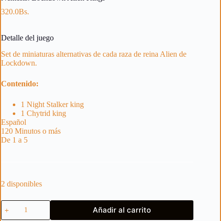
320.0
Bs.
Detalle del juego
Set de miniaturas alternativas de cada raza de reina Alien de
Lockdown.
Contenido:
1 Night Stalker king
1 Chytrid king
Español
120 Minutos o más
De 1 a 5
2 disponibles
Nemesis:
Añadir al carrito
Lockdown
Alien