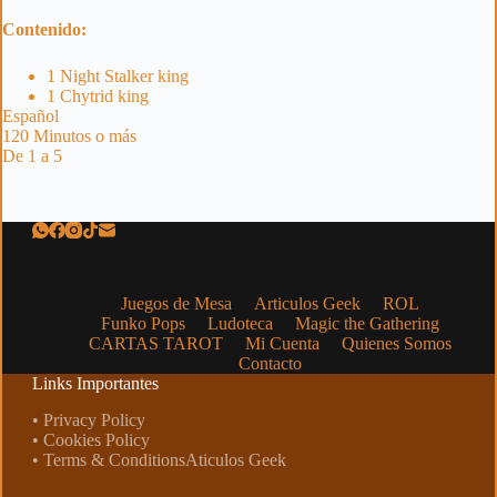
Contenido:
1 Night Stalker king
1 Chytrid king
Español
120 Minutos o más
De 1 a 5
Juegos de Mesa
Articulos Geek
ROL
Funko Pops
Ludoteca
Magic the Gathering
CARTAS TAROT
Mi Cuenta
Quienes Somos
Contacto
Links Importantes
• Privacy Policy
• Cookies Policy
• Terms & ConditionsAticulos Geek