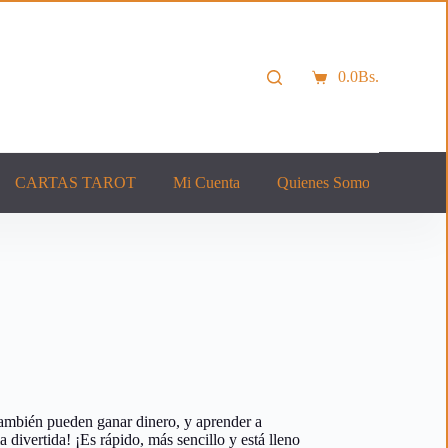
0.0
Bs.
Carro
de
compra
CARTAS TAROT
Mi Cuenta
Quienes Somos
Cont
mbién pueden ganar dinero, y aprender a
divertida! ¡Es rápido, más sencillo y está lleno