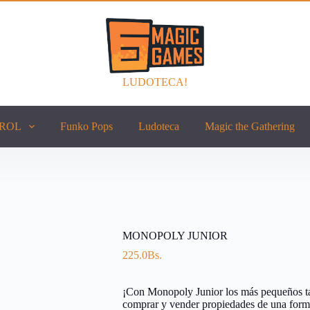
LUDOTECA!
ROL
Funko Pops
Ludoteca
Magic the Gathering
MONOPOLY JUNIOR
225.0
Bs.
¡Con Monopoly Junior los más pequeños ta
comprar y vender propiedades de una forma 