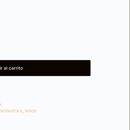
r al carrito
A
,
MONOPOLY
,
NINOS