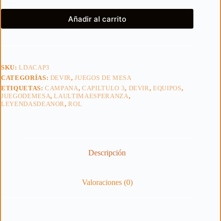
Añadir al carrito
SKU:
LDACAP3
CATEGORÍAS:
DEVIR
,
JUEGOS DE MESA
ETIQUETAS:
CAMPANA
,
CAPILTULO 3
,
DEVIR
,
EQUIPOS
,
JUEGODEMESA
,
LAULTIMAESPERANZA
,
LEYENDASDEANOR
,
ROL
Descripción
Valoraciones (0)