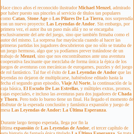
Hace cinco años el reconocido ilustrador
Michael Menzel
, admirado
por haber puesto sus pinceles al servicio de títulos tan populares
como
Catan
,
Stone Age
o
Los Pilares De La Tierra
, nos sorprendía
con un nuevo proyecto:
Las Leyendas de Andor
. Sin embargo, por
primera vez, el autor iba un paso más allá y no se encargaba
exclusivamente del arte del juego, sino que también firmaba como el
autor del mismo. La sorpresa fue mayúscula cuando al hacer las
primeras partidas los jugadores descubrieron que no sólo se trataba de
un juego hermoso, algo que ya podíamos prever tratándose de un
trabajo de
Menzel
, sino que nos encontrábamos ante una aventura
cooperativa fascinante que mezclaba de forma única la épica de los
juegos de aventuras con mecánicas de eurogames, puzzles y del juego
de rol fantástico. Tal fue el éxito de
Las Leyendas de
Andor
que las
leyendas no dejaron de multiplicarse, habiéndose editado hasta la
fecha el segundo gran episodio,
Viaje Al Norte
, la continuación de la
caja básica,
El Escudo De Las Estrellas
, y múltiples extras, promos,
cajas especiales, e incluso las aventuras para dos jugadores de
Chada
y Thorn
. Pero todo lo bueno tiene un final. Ha llegado el momento de
disfrutar de la esperada conclusión y fantástica expansión y juego de
mesa
Las Leyendas de Andor: La Última Esperanza
.
Durante largo tiempo esperada, llega por fin la
última
expansión
de
Las Leyendas de Andor
, el tercer capítulo de
esta historia de fantasía épica titulado
La Última Esperanza
. Se trata