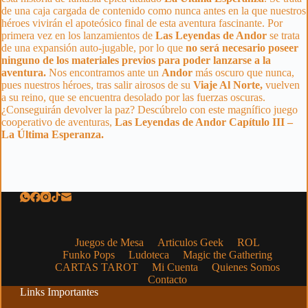
de una caja cargada de contenido como nunca antes en la que nuestros
héroes vivirán el apoteósico final de esta aventura fascinante. Por
primera vez en los lanzamientos de
Las Leyendas de Andor
se trata
de una expansión auto-jugable, por lo que
no será necesario poseer
ninguno de los materiales previos para poder lanzarse a la
aventura.
Nos encontramos ante un
Andor
más oscuro que nunca,
pues nuestros héroes, tras salir airosos de su
Viaje Al Norte,
vuelven
a su reino, que se encuentra desolado por las fuerzas oscuras.
¿Conseguirán devolver la paz? Descúbrelo con este magnífico juego
cooperativo de aventuras,
Las Leyendas de Andor Capítulo III –
La Última Esperanza.
Juegos de Mesa
Articulos Geek
ROL
Funko Pops
Ludoteca
Magic the Gathering
CARTAS TAROT
Mi Cuenta
Quienes Somos
Contacto
Links Importantes