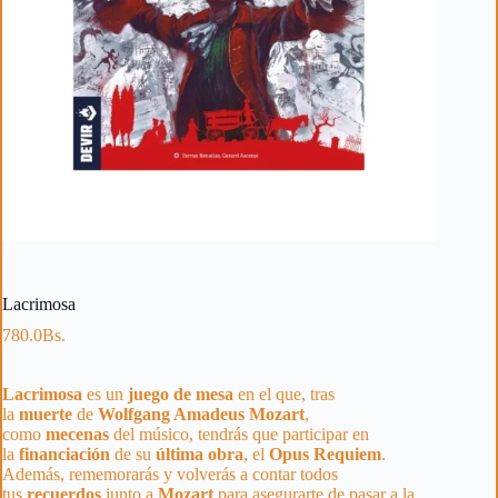
Lacrimosa
780.0
Bs.
Lacrimosa
es un
juego de mesa
en el que, tras
la
muerte
de
Wolfgang Amadeus Mozart
,
como
mecenas
del músico, tendrás que participar en
la
financiación
de su
última
obra
, el
Opus
Requiem
.
Además, rememorarás y volverás a contar todos
tus
recuerdos
junto a
Mozart
para asegurarte de pasar a la