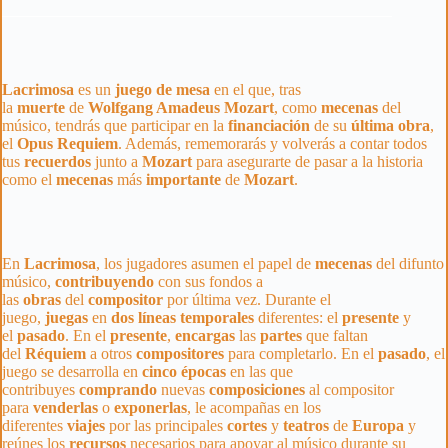
Lacrimosa
es un
juego de mesa
en el que, tras
la
muerte
de
Wolfgang Amadeus Mozart
, como
mecenas
del
músico, tendrás que participar en la
financiación
de su
última
obra
,
el
Opus
Requiem
. Además, rememorarás y volverás a contar todos
tus
recuerdos
junto a
Mozart
para asegurarte de pasar a la historia
como el
mecenas
más
importante
de
Mozart
.
En
Lacrimosa
, los jugadores asumen el papel de
mecenas
del difunto
músico,
contribuyendo
con sus fondos a
las
obras
del
compositor
por última vez. Durante el
juego,
juegas
en
dos
líneas
temporales
diferentes: el
presente
y
el
pasado
. En el
presente
,
encargas
las
partes
que faltan
del
Réquiem
a otros
compositores
para completarlo. En el
pasado
, el
juego se desarrolla en
cinco
épocas
en las que
contribuyes
comprando
nuevas
composiciones
al compositor
para
venderlas
o
exponerlas
, le acompañas en los
diferentes
viajes
por las principales
cortes
y
teatros
de
Europa
y
reúnes los
recursos
necesarios para apoyar al músico durante su