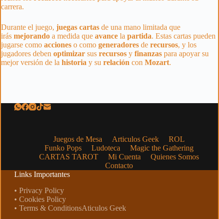
carrera.
Durante el juego,
juegas
cartas
de una mano limitada que
irás
mejorando
a medida que
avance
la
partida
. Estas cartas pueden
jugarse como
acciones
o como
generadores
de
recursos
, y los
jugadores deben
optimizar
sus
recursos
y
finanzas
para apoyar su
mejor versión de la
historia
y su
relación
con
Mozart
.
Juegos de Mesa
Articulos Geek
ROL
Funko Pops
Ludoteca
Magic the Gathering
CARTAS TAROT
Mi Cuenta
Quienes Somos
Contacto
Links Importantes
• Privacy Policy
• Cookies Policy
• Terms & ConditionsAticulos Geek